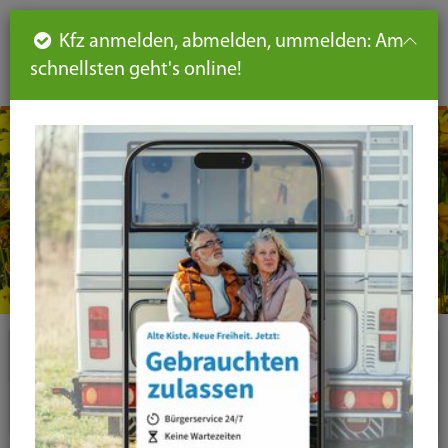
Such
Ha
DE
Kfz anmelden, abmelden, ummelden: Am
aus-
schnellsten geht's online!
aus
und
un
eink
ei
Seiteninhalt
Hauptnavigation
Seitennavigation
leichte
Sprache
Plugins
News-Liste