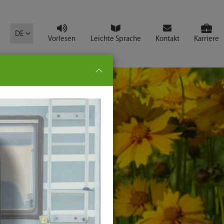
mbol
DE
Vorlesen
Leichte Sprache
Kontakt
Karriere
pe:
che
senden
t
ter-
ste