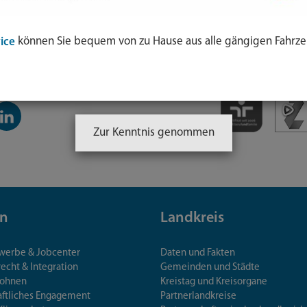
können Sie bequem von zu Hause aus alle gängigen Fahrze
ice
inkedIn-
anal
Zur Kenntnis genommen
n
Landkreis
ewerbe & Jobcenter
Daten und Fakten
echt & Integration
Gemeinden und Städte
Wohnen
Kreistag und Kreisorgane
aftliches Engagement
Partnerlandkreise