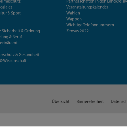
Klimaschutz
Partnerschaften in den Landkre
Soziales
Veranstaltungskalender
ultur & Sport
Wahlen
Wappen
Wichtige Telefonnummern
e Sicherheit & Ordnung
Zensus 2022
ldung & Beruf
terinäramt
erschutz & Gesundheit
 & Wissenschaft
Übersicht
Barrierefreiheit
Datensch