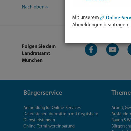
Nach oben
Mit unserem
Online-Serv
Abmeldungen beantragen.
Facebook-
YouTube-
L
Folgen Sie dem
Seite
Kanal
K
Landratsamt
München
Bürgerservice
Theme
Anmeldung für Online-Services
Arbeit, G
Daten sicher übermitteln mit Cryptshare
Ausländerr
Dienstleistungen
Bauen & 
Online-Terminvereinbarung
Bürgersch