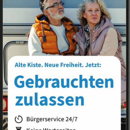
Landkreis
Land
s
News-Liste
News-Archiv