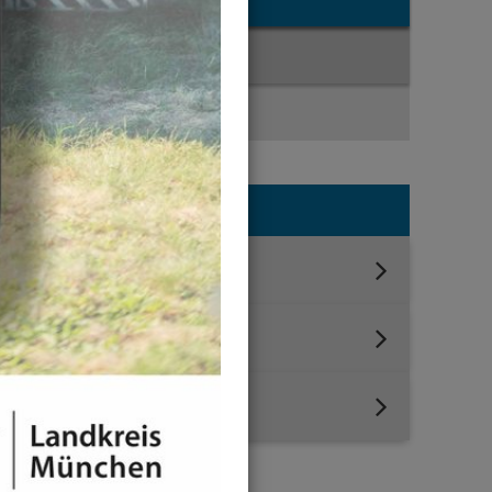
News-Liste
News-Detail
Jahresauswahl
2026
2025
2020