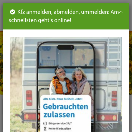
Such
Ha
DE
Kfz anmelden, abmelden, ummelden: Am
aus-
schnellsten geht's online!
aus
und
un
eink
ei
Seiteninhalt
Hauptnavigation
Seitennavigation
leichte
Sprache
Plugins
News-Liste