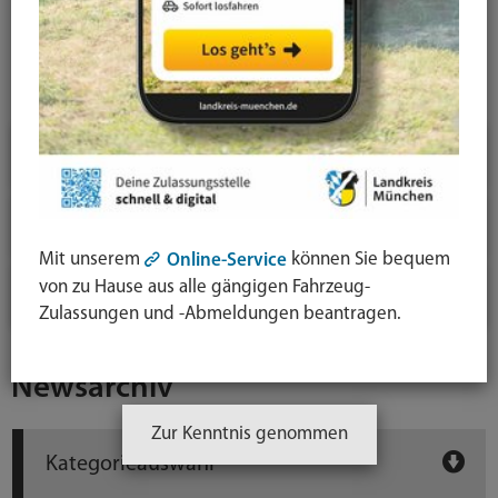
News-Detail
Jahresauswahl
2026
2025
Mit unserem
können Sie bequem
Online-Service
von zu Hause aus alle gängigen Fahrzeug-
2020
Zulassungen und -Abmeldungen beantragen.
Newsarchiv
Zur Kenntnis genommen
Kategorieauswahl