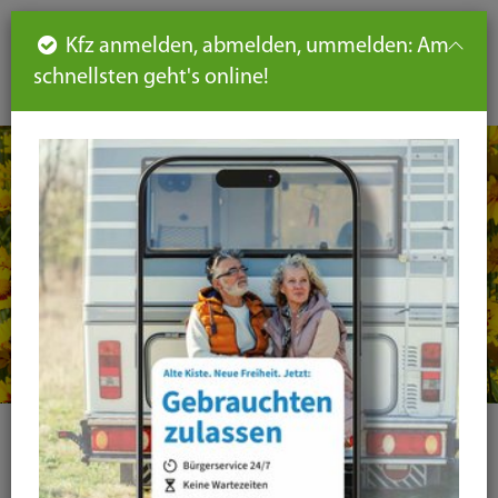
Such
Ha
DE
Kfz anmelden, abmelden, ummelden: Am
aus-
schnellsten geht's online!
aus
und
un
eink
ei
Seiteninhalt
Hauptnavigation
Seitennavigation
leichte
Sprache
Kategorie