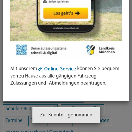
Alle Kategorien
Amtsblatt
Arbeit / Gewerbe / Jobcenter
Ausländerrecht & Integration
Bauen und Wohnen
Bürgerschaftliches Engagement
Chancengleichheit
Eltern- und Jugendberatungsstelle
Energie und Klimaschutz
Familie und Soziales
Mit unserem
können Sie bequem
Online-Service
Freizeit / Kultur / Sport
Jugendhilfeplanung
von zu Hause aus alle gängigen Fahrzeug-
Zulassungen und -Abmeldungen beantragen.
Landratsamt
Mobilität
Öffentliche Sicherheit und Ordnung
Schule / Bildung / Beruf
Straßenbaustellen
Zur Kenntnis genommen
Termine
Tiere
Umwelt
Veranstaltungen