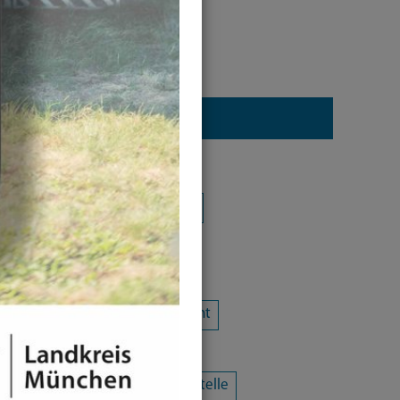
Kategorie
Alle Kategorien
Amtsblatt
Arbeit / Gewerbe / Jobcenter
Ausländerrecht & Integration
Bauen und Wohnen
Bürgerschaftliches Engagement
Chancengleichheit
Eltern- und Jugendberatungsstelle