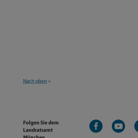
Nach oben
Facebook-
YouTube-
L
Folgen Sie dem
Seite
Kanal
K
Landratsamt
München