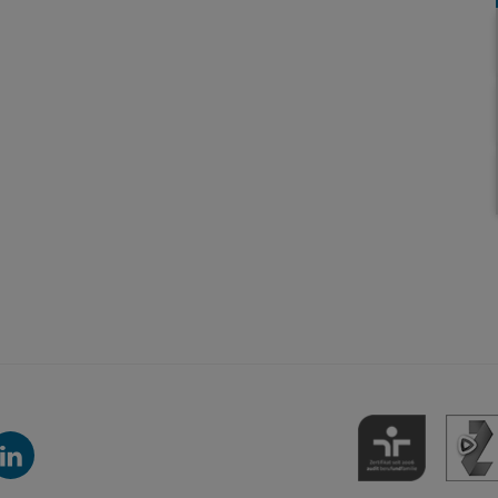
inkedIn-
anal