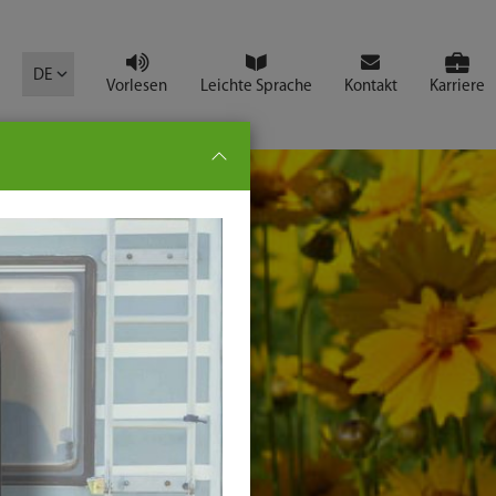
mbol
DE
Vorlesen
Leichte Sprache
Kontakt
Karriere
pe:
che
senden
t
ter-
ste