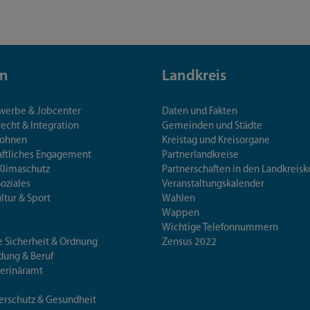
n
Landkreis
ewerbe & Jobcenter
Daten und Fakten
echt & Integration
Gemeinden und Städte
Wohnen
Kreistag und Kreisorgane
aftliches Engagement
Partnerlandkreise
Klimaschutz
Partnerschaften in den Landkre
Soziales
Veranstaltungskalender
ultur & Sport
Wahlen
Wappen
Wichtige Telefonnummern
e Sicherheit & Ordnung
Zensus 2022
ldung & Beruf
terinäramt
erschutz & Gesundheit