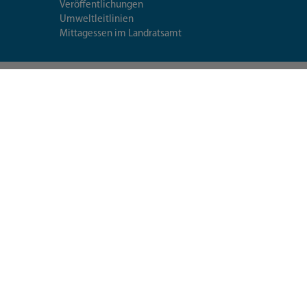
Veröffentlichungen
Umweltleitlinien
Mittagessen im Landratsamt
Extranet
Fragen & Antworten
Seiten-
utzerklärung
Datenschutzeinstellungen
Impressum