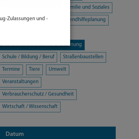
Energie und Klimaschutz
Familie und Soziales
ug-Zulassungen und -
Freizeit / Kultur / Sport
Jugendhilfeplanung
Landratsamt
Mobilität
Öffentliche Sicherheit und Ordnung
Schule / Bildung / Beruf
Straßenbaustellen
Termine
Tiere
Umwelt
Veranstaltungen
Verbraucherschutz / Gesundheit
Wirtschaft / Wissenschaft
Datum