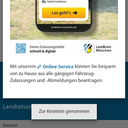
Facebook-
YouTube-
LinkedIn-
Seite
Kanal
Kanal
Mit unserem
können Sie bequem
Online-Service
Bürgerservice
von zu Hause aus alle gängigen Fahrzeug-
Zulassungen und -Abmeldungen beantragen.
Themen
Landkreis
Landratsamt
Zur Kenntnis genommen
Extranet