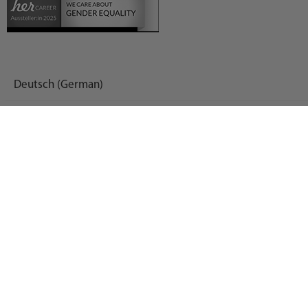
Deutsch (German)
العربية (Arabic)
English
Español (Spanish)
Français (French)
Русский (Russian)
Українська (Ukrainian)