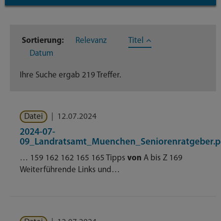
Inhaltstyp
Sortierung:
Relevanz
Titel
Dateien
219
Datum
Ihre Suche ergab 219 Treffer.
Datei
|
12.07.2024
2024-07-
09_Landratsamt_Muenchen_Seniorenratgeber.p
… 159 162 162 165 165 Tipps
von
A bis Z 169
Weiterführende Links und…