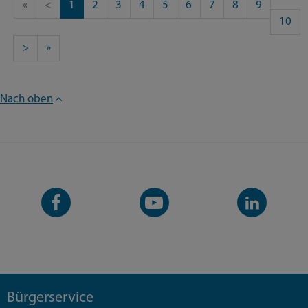
«
<
1
2
3
4
5
6
7
8
9
10
>
»
Nach oben
Facebook-
YouTube-
LinkedIn-
Seite
Kanal
Kanal
Bürgerservice