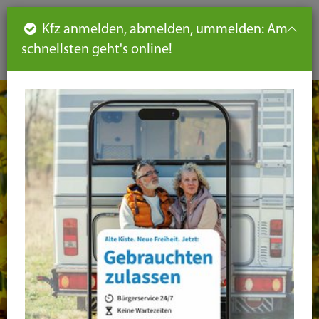
Such
Ha
DE
Kfz anmelden, abmelden, ummelden: Am
aus-
schnellsten geht's online!
aus
und
un
eink
ei
Seiteninhalt
Hauptnavigation
Seitennavigation
leichte
Sprache