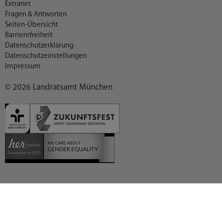
Extranet
Fragen & Antworten
Seiten-Übersicht
Barrierefreiheit
Datenschutzerklärung
Datenschutzeinstellungen
Impressum
© 2026 Landratsamt München
Deutsch (German)