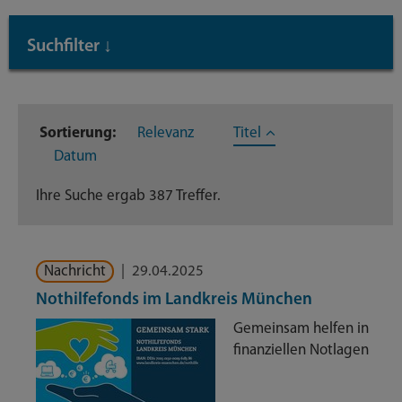
Inhaltstyp: Nachrichten
Suchfilter
↓
Inhaltstyp
Sortierung:
Relevanz
Titel
Nachrichten
387
Datum
Ihre Suche ergab 387 Treffer.
Nachricht
|
29.04.2025
Nothilfefonds im Landkreis München
Gemeinsam helfen in
finanziellen Notlagen