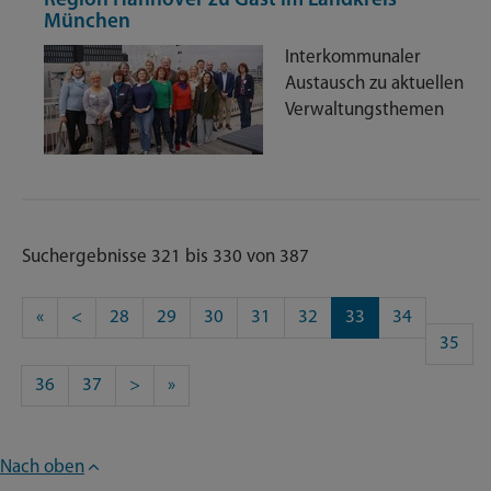
Region Hannover zu Gast im Landkreis
München
Interkommunaler
Austausch zu aktuellen
Verwaltungsthemen
Suchergebnisse 321 bis 330 von 387
«
<
28
29
30
31
32
33
34
35
36
37
>
»
Nach oben