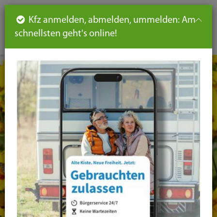
Such
Ha
DE
Kfz anmelden, abmelden, ummelden: Am
aus-
schnellsten geht's online!
aus
und
un
eink
ei
Seiteninhalt
Hauptnavigation
Seitennavigation
leichte
Sprache