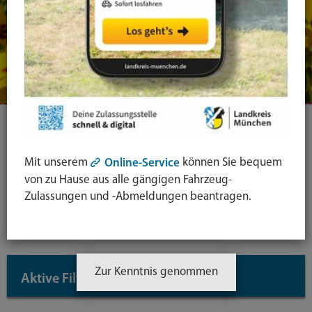
Ihre Suche
Mit unserem
können Sie bequem
Online-Service
von zu Hause aus alle gängigen Fahrzeug-
Symbol
Zulassungen und -Abmeldungen beantragen.
Lupe:
Suche in leichter Sprache
Suche
absende
mit
Zur Kenntnis genommen
Aktive Filter
↓
Enter-
Taste