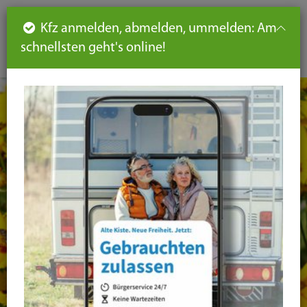
Such
Ha
DE
Kfz anmelden, abmelden, ummelden: Am
aus-
schnellsten geht's online!
aus
und
un
eink
ei
Seiteninhalt
Hauptnavigation
Seitennavigation
leichte
Sprache