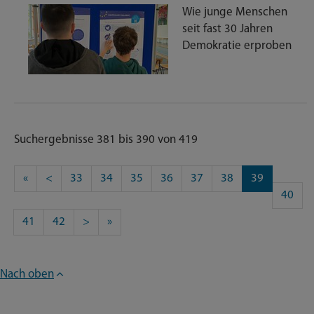
Wie junge Menschen
seit fast 30 Jahren
Demokratie erproben
Suchergebnisse 381 bis 390 von 419
«
<
33
34
35
36
37
38
39
40
41
42
>
»
Nach oben