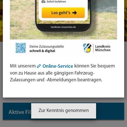
Ihre Suche
Mit unserem
können Sie bequem
Online-Service
von zu Hause aus alle gängigen Fahrzeug-
Symbol
Zulassungen und -Abmeldungen beantragen.
Lupe:
Suche in leichter Sprache
Suche
absende
mit
Zur Kenntnis genommen
Aktive Filter
↓
Enter-
Taste