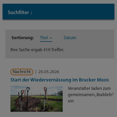
Inhaltstyp: Nachrichten
Suchfilter
↓
Inhaltstyp
Sortierung:
Titel
Datum
Nachrichten
419
Ihre Suche ergab 419 Treffer.
Nachricht
|
20.05.2026
Start der Wiedervernässung im Brucker Moos
Veranstalter laden zum
gemeinsamen „Buddeln“
ein