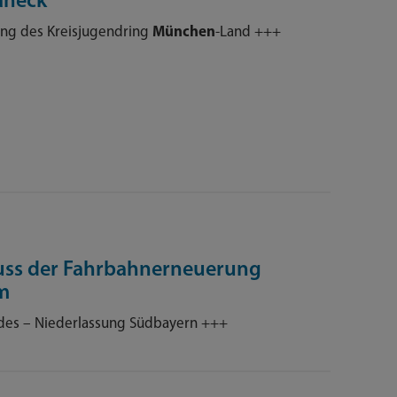
aneck“
ng des Kreisjugendring
München
-Land +++
uss der Fahrbahnerneuerung
m
des – Niederlassung Südbayern +++