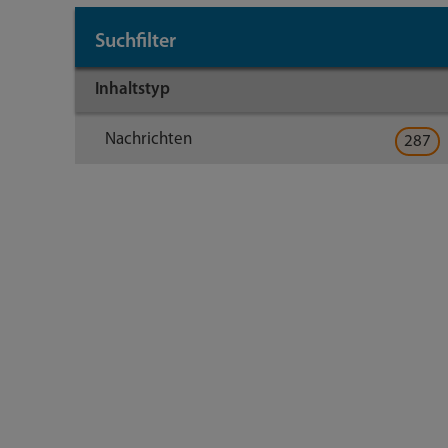
Suchfilter
Inhaltstyp
Nachrichten
287