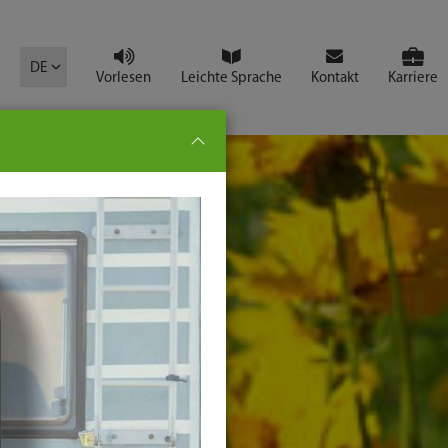
mbol
DE
Vorlesen
Leichte Sprache
Kontakt
Karriere
pe:
che
senden
t
ter-
ste