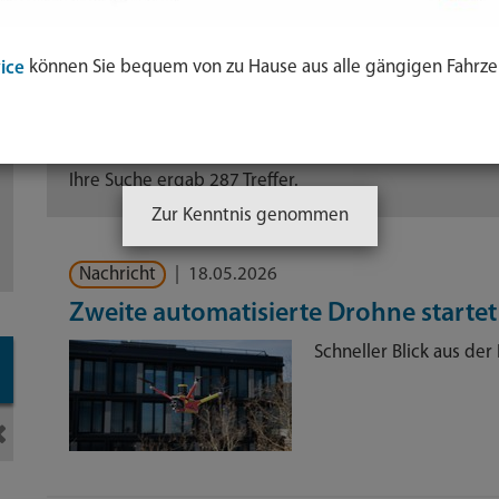
können Sie bequem von zu Hause aus alle gängigen Fahrze
ice
Sortierung:
Relevanz
Titel
Datum
Ihre Suche ergab 287 Treffer.
Zur Kenntnis genommen
ol
Nachricht
|
18.05.2026
e
Zweite automatisierte Drohne startet
nden
Schneller Blick aus der
-