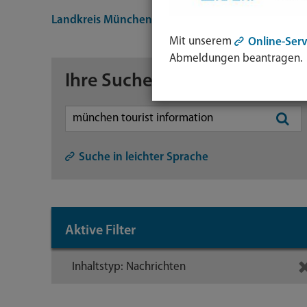
Landkreis München
Suche
Mit unserem
Online-Serv
Abmeldungen beantragen.
Ihre Suche
Symb
Lupe:
Suche in leichter Sprache
Such
abse
mit
Aktive Filter
Enter
Taste
Inhaltstyp: Nachrichten