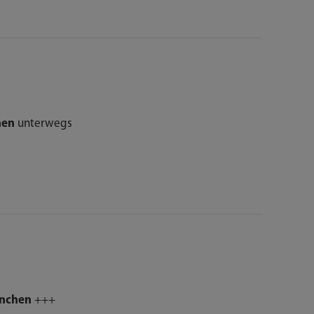
hen
unterwegs
nchen
+++