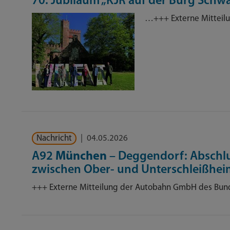
70. Jubiläum „KJR auf der Burg Schw
…+++ Externe Mitteilu
Nachricht
|
04.05.2026
A92
München
– Deggendorf: Abschl
zwischen Ober- und Unterschleißhei
+++ Externe Mitteilung der Autobahn GmbH des Bun