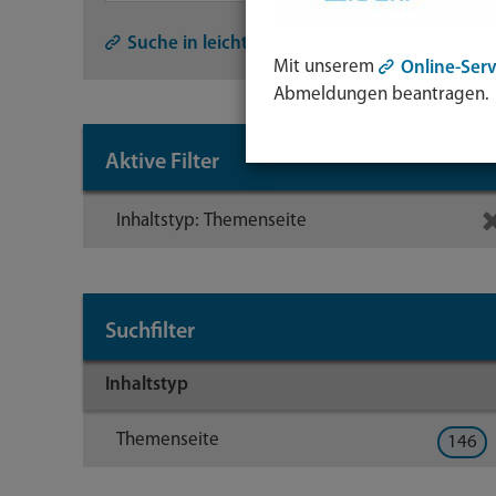
Symb
Lupe:
Suche in leichter Sprache
Mit unserem
Online-Serv
Such
Abmeldungen beantragen.
abse
mit
Aktive Filter
Enter
Taste
Inhaltstyp: Themenseite
Suchfilter
Inhaltstyp
Themenseite
146