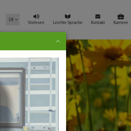
mbol
DE
Vorlesen
Leichte Sprache
Kontakt
Karriere
pe:
che
senden
t
ter-
ste