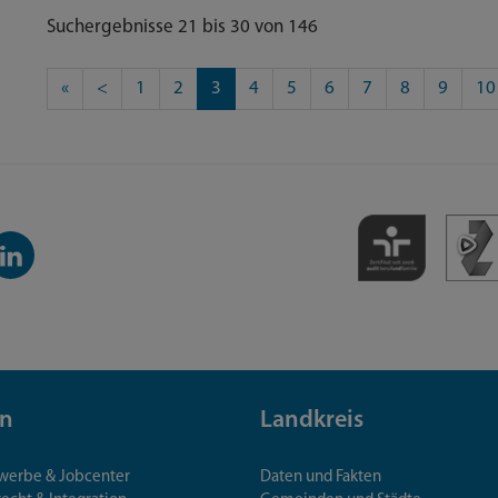
Suchergebnisse 21 bis 30 von 146
«
<
1
2
3
4
5
6
7
8
9
10
inkedIn-
anal
n
Landkreis
ewerbe & Jobcenter
Daten und Fakten