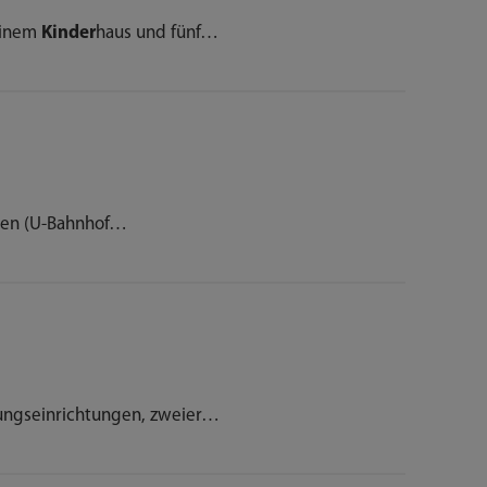
einem
Kinder
haus und fünf…
hen (U-Bahnhof…
ungseinrichtungen, zweier…