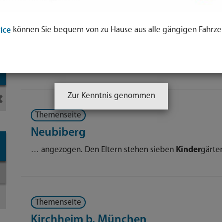
ol
Themenseite
können Sie bequem von zu Hause aus alle gängigen Fahrze
ice
e
Neuried
nden
… attraktiven Wohnadresse. In vier
Kinder
gärten, d
-
Zur Kenntnis genommen
Themenseite
Neubiberg
… angezogen. Den Eltern stehen sieben
Kinder
gärte
Themenseite
Kirchheim b. München