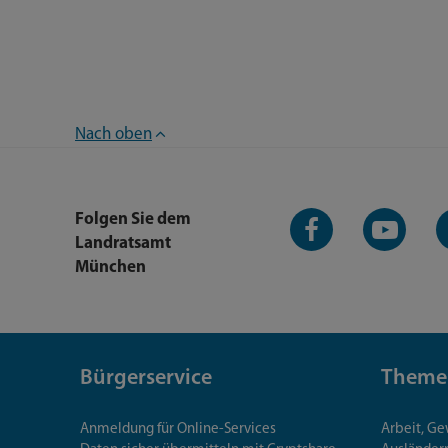
Nach oben
Facebook-
YouTube-
L
Folgen Sie dem
Seite
Kanal
K
Landratsamt
München
Bürgerservice
Theme
Anmeldung für Online-Services
Arbeit, G