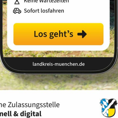
Landkreis
Land
Sortierung:
Relevanz
Titel
Datum
Ihre Suche ergab 146 Treffer.