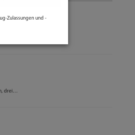
ug-Zulassungen und -
em
Kinder
hort, drei…
n, drei…