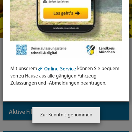
Ihre Suche
Mit unserem
können Sie bequem
Online-Service
Symbol
von zu Hause aus alle gängigen Fahrzeug-
Lupe:
Suche in leichter Sprache
Zulassungen und -Abmeldungen beantragen.
Suche
absende
mit
Aktive Filter
↓
Enter-
Zur Kenntnis genommen
Taste
Inhaltstyp: Themenseite