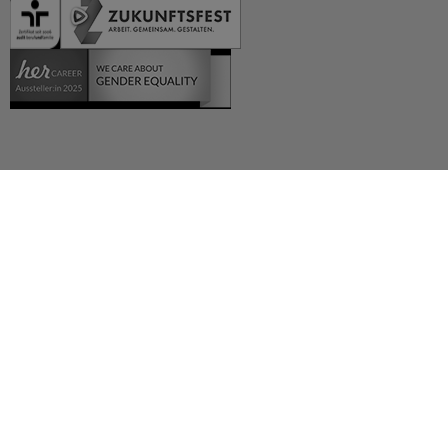
Deutsch (German)
العربية (Arabic)
English
Español (Spanish)
Français (French)
Русский (Russian)