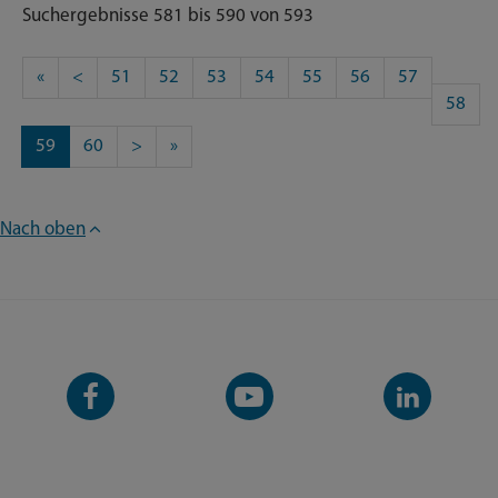
Suchergebnisse 581 bis 590 von 593
«
<
51
52
53
54
55
56
57
58
59
60
>
»
Nach oben
Facebook-
YouTube-
LinkedIn-
Seite
Kanal
Kanal