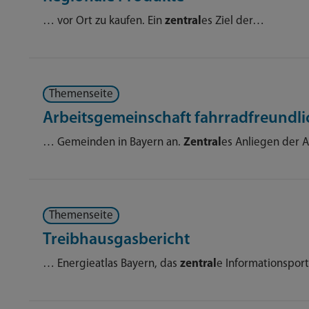
… vor Ort zu kaufen. Ein
zentral
es Ziel der…
Themenseite
Arbeitsgemeinschaft fahrradfreund
… Gemeinden in Bayern an.
Zentral
es Anliegen der
Themenseite
Treibhausgasbericht
… Energieatlas Bayern, das
zentral
e Informationspor