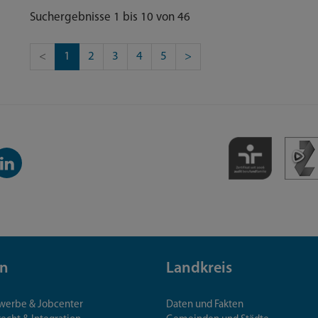
Suchergebnisse 1 bis 10 von 46
<
1
2
3
4
5
>
inkedIn-
anal
n
Landkreis
ewerbe & Jobcenter
Daten und Fakten