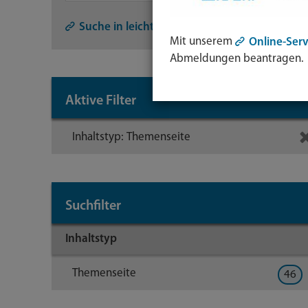
Symb
Lupe:
Suche in leichter Sprache
Mit unserem
Online-Serv
Such
Abmeldungen beantragen.
abse
mit
Aktive Filter
Enter
Taste
Inhaltstyp: Themenseite
Suchfilter
Inhaltstyp
Themenseite
46