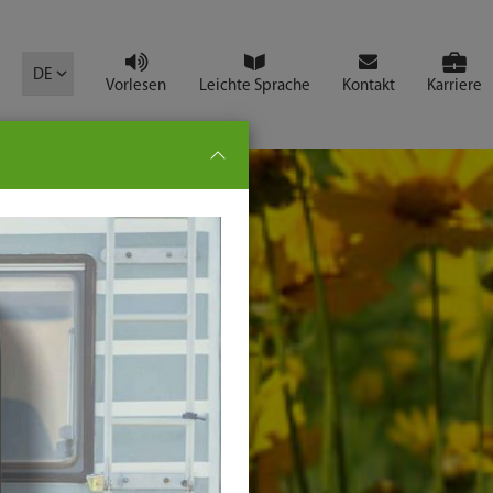
mbol
DE
Vorlesen
Leichte Sprache
Kontakt
Karriere
pe:
che
senden
t
ter-
ste