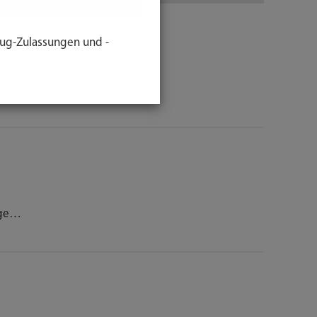
ug-Zulassungen und -
ches…
unge…