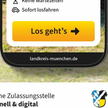
Landkreis
Land
Sortierung:
Relevanz
Titel
Datum
Ihre Suche ergab 46 Treffer.