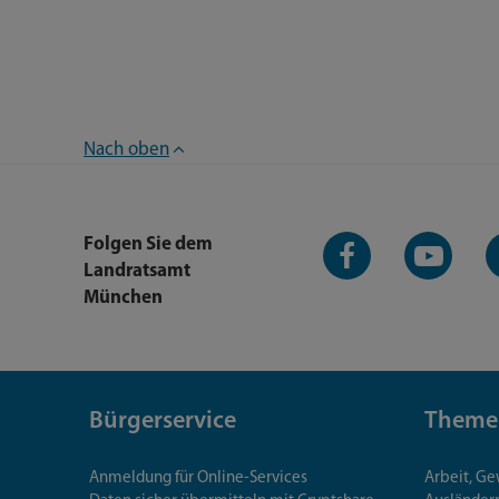
Nach oben
Facebook-
YouTube-
L
Folgen Sie dem
Seite
Kanal
K
Landratsamt
München
Bürgerservice
Theme
Anmeldung für Online-Services
Arbeit, G