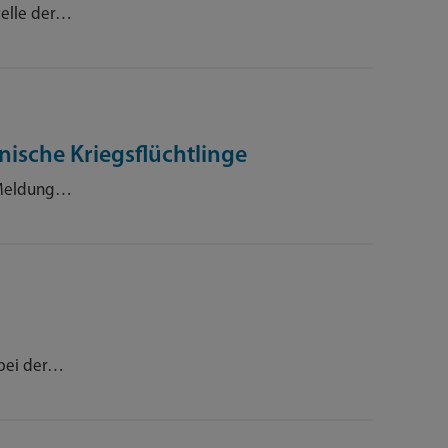
telle der…
ische Kriegsflüchtlinge
 Meldung…
 bei der…