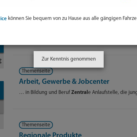
ol
Themenseite
können Sie bequem von zu Hause aus alle gängigen Fahrze
ice
e
Fachkräftesicherung
nden
… kann ebenfalls bei der
Zentral
stelle für ausländis
-
Zur Kenntnis genommen
Themenseite
Arbeit, Gewerbe & Jobcenter
… in Bildung und Beruf
Zentral
e Anlaufstelle, die j
Themenseite
Regionale Produkte