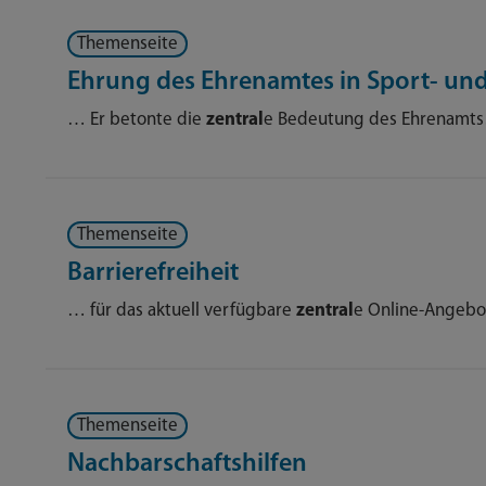
Themenseite
Ehrung des Ehrenamtes in Sport- un
… Er betonte die
zentral
e Bedeutung des Ehrenamt
Themenseite
Barrierefreiheit
… für das aktuell verfügbare
zentral
e Online-Angeb
Themenseite
Nachbarschaftshilfen