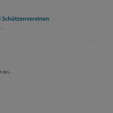
d Schützenvereinen
s…
ot des…