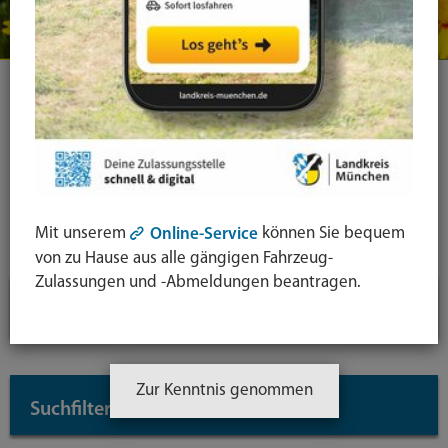
Ihre Suche
Symbol
Lupe:
Suche in leichter Sprache
Suche
Mit unserem
können Sie bequem
Online-Service
absende
von zu Hause aus alle gängigen Fahrzeug-
Zulassungen und -Abmeldungen beantragen.
mit
Aktive Filter
↓
Enter-
Taste
Inhaltstyp: Themenseite
Zur Kenntnis genommen
Suchfilter
↓