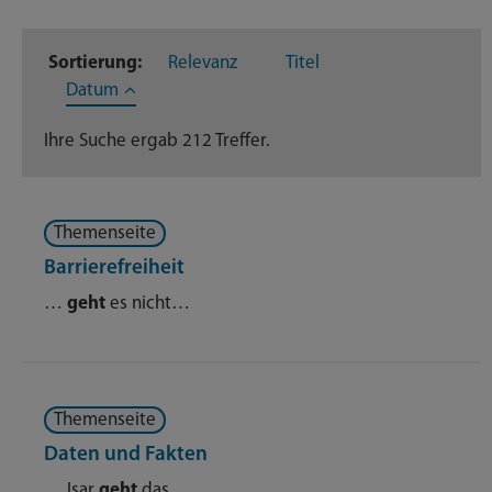
Inhaltstyp
Sortierung:
Relevanz
Titel
Themenseite
212
Datum
Ihre Suche ergab 212 Treffer.
Themenseite
Barrierefreiheit
…
geht
es nicht…
Themenseite
Daten und Fakten
… Isar
geht
das…