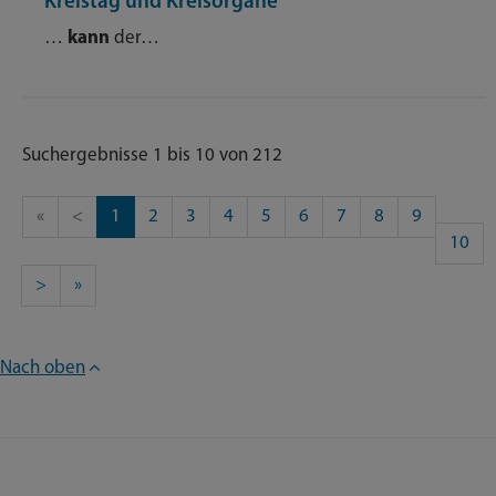
Kreistag und Kreisorgane
…
kann
der…
Suchergebnisse 1 bis 10 von 212
«
<
1
2
3
4
5
6
7
8
9
10
>
»
Nach oben