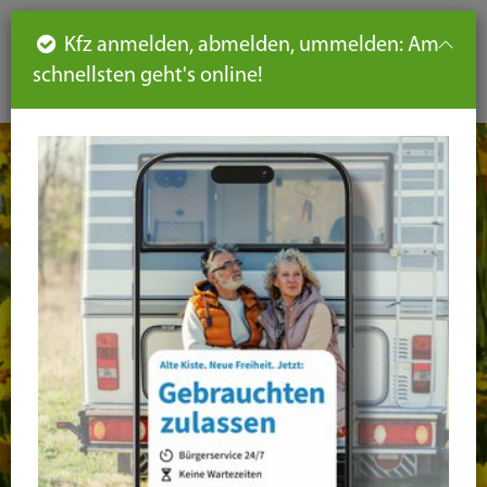
Such
Ha
DE
Kfz anmelden, abmelden, ummelden: Am
aus-
schnellsten geht's online!
aus
und
un
eink
ei
Seiteninhalt
Hauptnavigation
Seitennavigation
leichte
Sprache