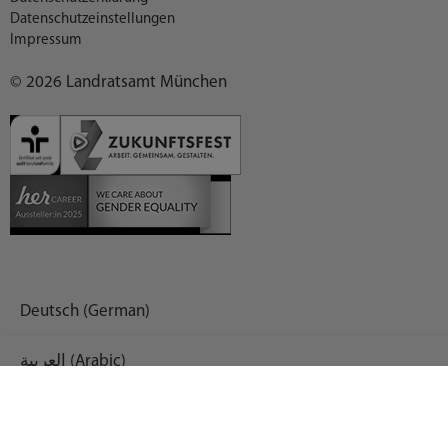
Datenschutzeinstellungen
Impressum
© 2026 Landratsamt München
Deutsch (German)
العربية (Arabic)
English