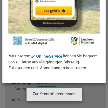
Symbol
Lupe:
Suche in leichter Sprache
Suche
absende
mit
Aktive Filter
↓
Enter-
Taste
Inhaltstyp: Themenseite
Mit unserem
können Sie bequem
Online-Service
Suchfilter
↓
von zu Hause aus alle gängigen Fahrzeug-
Zulassungen und -Abmeldungen beantragen.
Inhaltstyp
Sortierung:
Relevanz
Titel
Themenseite
1
Datum
Zur Kenntnis genommen
Ihre Suche ergab 1 Treffer.