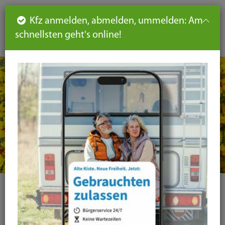
Such
Ha
DE
Kfz anmelden, abmelden, ummelden: Am
aus-
schnellsten geht's online!
aus
und
un
eink
ei
Seiteninhalt
Hauptnavigation
Seitennavigation
leichte
Sprache
Ihre Suche