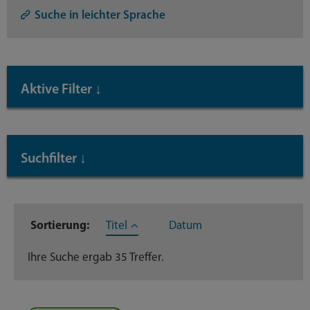
Lupe:
Suche in leichter Sprache
Suche
absende
mit
Aktive Filter
↓
Enter-
Taste
Inhaltstyp: Veröffentlichungen
Suchfilter
↓
Inhaltstyp
Sortierung:
Titel
Datum
Veröffentlichungen
35
Ihre Suche ergab 35 Treffer.