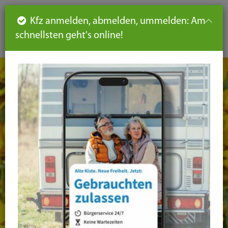
Such
Ha
DE
Kfz anmelden, abmelden, ummelden: Am
aus-
schnellsten geht's online!
aus
und
un
eink
ei
Seiteninhalt
Hauptnavigation
Seitennavigation
leichte
Sprache