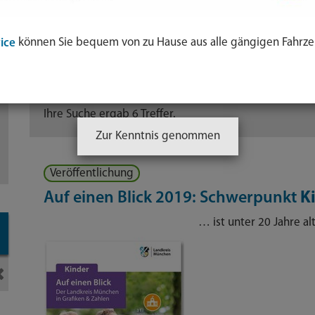
können Sie bequem von zu Hause aus alle gängigen Fahrze
ice
Sortierung:
Relevanz
Titel
Datum
Ihre Suche ergab 6 Treffer.
Zur Kenntnis genommen
ol
Veröffentlichung
e
Auf einen Blick 2019: Schwerpunkt
K
nden
… ist unter 20 Jahre al
-