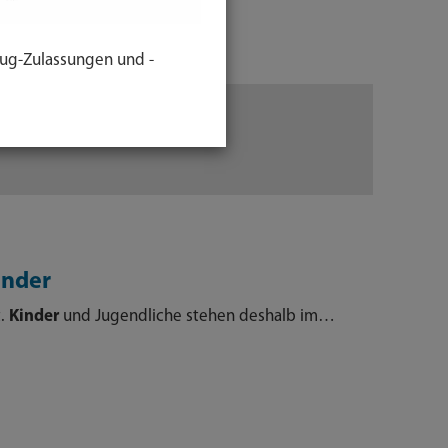
ug-Zulassungen und -
inder
t.
Kinder
und Jugendliche stehen deshalb im…