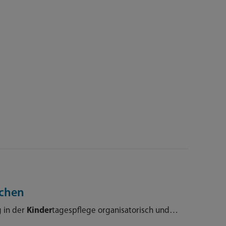
nchen
 in der
Kinder
tagespflege organisatorisch und…