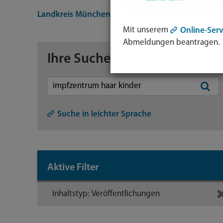
Landkreis München
Suche
Mit unserem
Online-Serv
Abmeldungen beantragen.
Ihre Suche
Symb
Lupe:
Suche in leichter Sprache
Such
abse
mit
Aktive Filter
Enter
Taste
Inhaltstyp: Veröffentlichungen