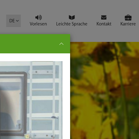
mbol
DE
Vorlesen
Leichte Sprache
Kontakt
Karriere
pe:
che
senden
t
ter-
ste