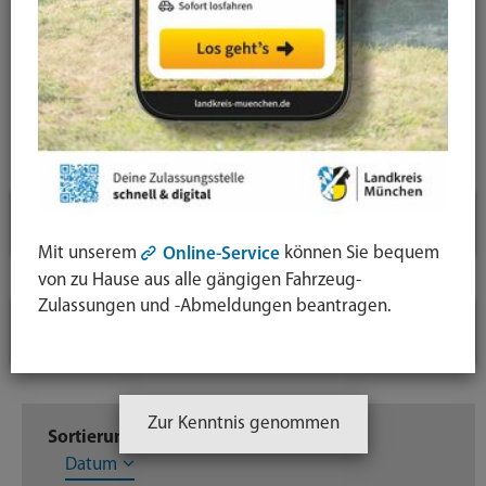
Ihre Suche
Symbol
Lupe:
Suche in leichter Sprache
Suche
absende
mit
Aktive Filter
↓
Enter-
Mit unserem
können Sie bequem
Online-Service
Taste
von zu Hause aus alle gängigen Fahrzeug-
Inhaltstyp: Veröffentlichungen
Zulassungen und -Abmeldungen beantragen.
Suchfilter
↓
Inhaltstyp
Zur Kenntnis genommen
Sortierung:
Relevanz
Titel
Veröffentlichungen
2
Datum