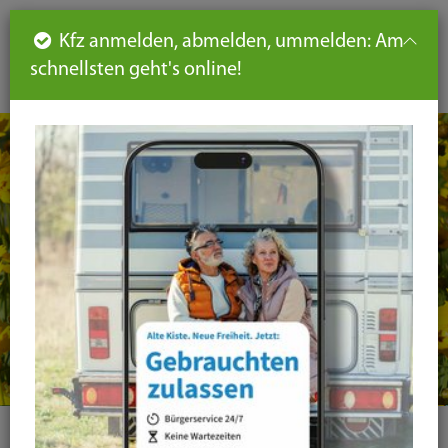
Such
Ha
DE
Kfz anmelden, abmelden, ummelden: Am
aus-
schnellsten geht's online!
aus
und
un
eink
ei
Seiteninhalt
Hauptnavigation
Seitennavigation
leichte
Sprache