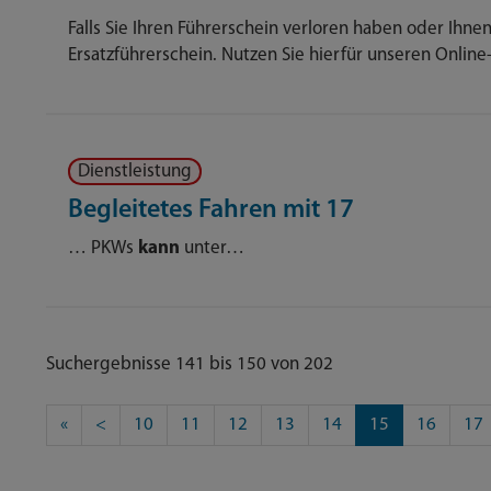
Falls Sie Ihren Führerschein verloren haben oder Ihn
Ersatzführerschein. Nutzen Sie hierfür unseren Onli
Dienstleistung
Begleitetes Fahren mit 17
… PKWs
kann
unter…
Suchergebnisse 141 bis 150 von 202
«
<
10
11
12
13
14
15
16
17