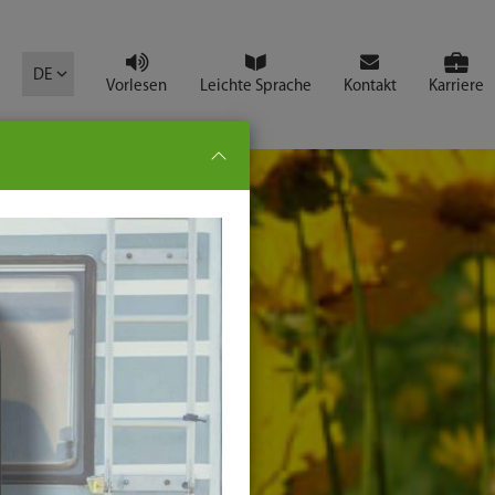
mbol
DE
Vorlesen
Leichte Sprache
Kontakt
Karriere
pe:
che
senden
t
ter-
ste