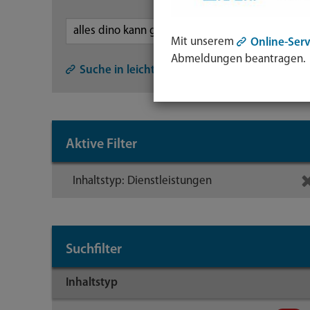
Mit unserem
Online-Serv
Symb
Abmeldungen beantragen.
Lupe:
Suche in leichter Sprache
Such
abse
mit
Aktive Filter
Enter
Taste
Inhaltstyp: Dienstleistungen
Suchfilter
Inhaltstyp