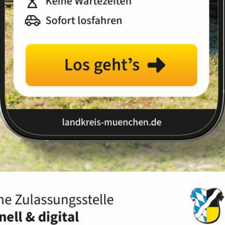
Landkreis
Land
Sortierung:
Relevanz
Titel
Datum