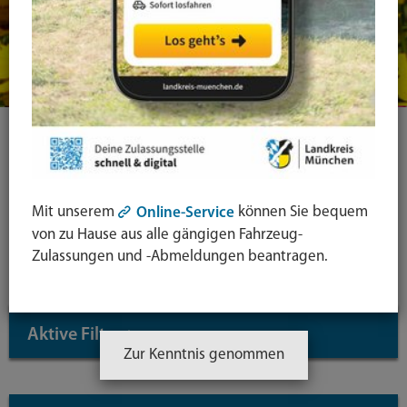
Ihre Suche
Symbol
Mit unserem
können Sie bequem
Online-Service
von zu Hause aus alle gängigen Fahrzeug-
Lupe:
Suche in leichter Sprache
Zulassungen und -Abmeldungen beantragen.
Suche
absende
mit
Aktive Filter
↓
Enter-
Zur Kenntnis genommen
Taste
Inhaltstyp: Dienstleistungen