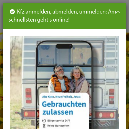
Such
Ha
DE
Kfz anmelden, abmelden, ummelden: Am
aus-
schnellsten geht's online!
aus
und
un
eink
ei
Seiteninhalt
Hauptnavigation
Seitennavigation
leichte
Sprache