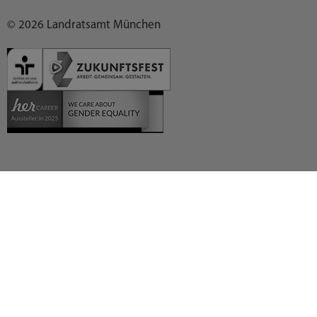
© 2026 Landratsamt München
Deutsch (German)
العربية (Arabic)
English
Español (Spanish)