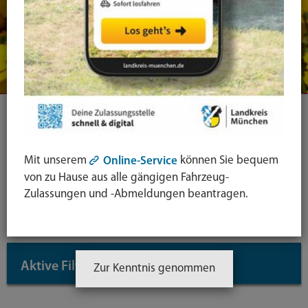
Ihre Suche
Mit unserem
können Sie bequem
Online-Service
Symbol
von zu Hause aus alle gängigen Fahrzeug-
Lupe:
Suche in leichter Sprache
Zulassungen und -Abmeldungen beantragen.
Suche
absende
mit
Aktive Filter
↓
Zur Kenntnis genommen
Enter-
Taste
Inhaltstyp: Dienstleistungen