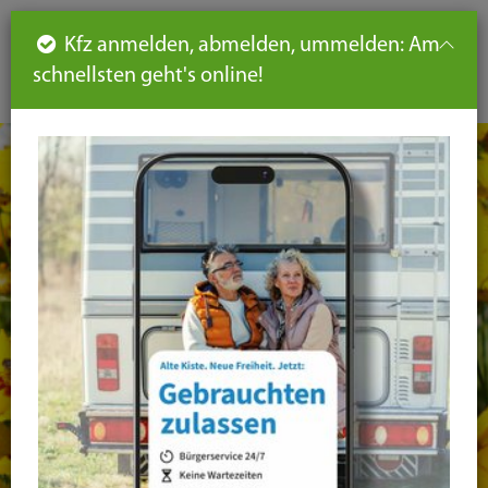
Such
Ha
DE
Kfz anmelden, abmelden, ummelden: Am
aus-
schnellsten geht's online!
aus
und
un
eink
ei
Seiteninhalt
Hauptnavigation
Seitennavigation
leichte
Sprache