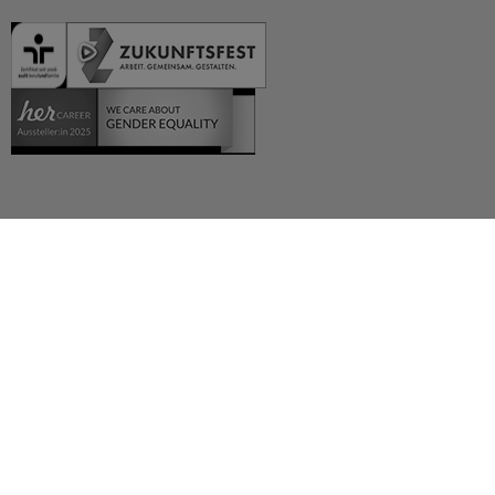
Deutsch (German)
العربية (Arabic)
English
Español (Spanish)
Français (French)