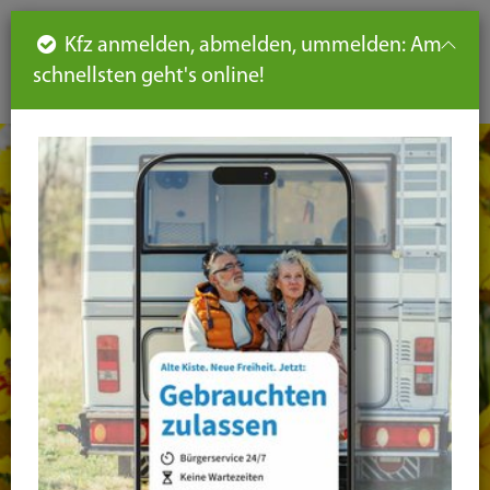
Such
Ha
DE
Kfz anmelden, abmelden, ummelden: Am
aus-
schnellsten geht's online!
aus
und
un
eink
ei
Seiteninhalt
Hauptnavigation
Seitennavigation
leichte
Sprache