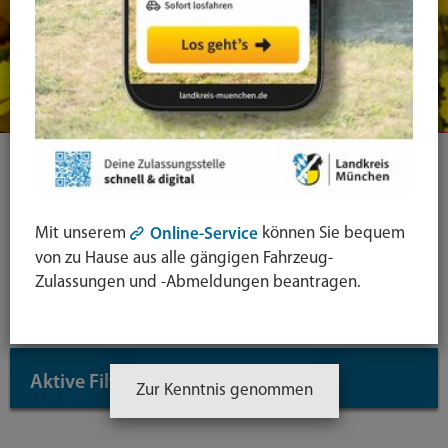
Ihre Suche
Mit unserem
können Sie bequem
Online-Service
Symbol
von zu Hause aus alle gängigen Fahrzeug-
Lupe:
Suche in leichter Sprache
Zulassungen und -Abmeldungen beantragen.
Suche
absende
mit
Aktive Filter
↓
Enter-
Zur Kenntnis genommen
Taste
Inhaltstyp: Dienstleistungen