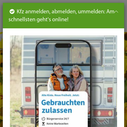
Such
Ha
DE
Kfz anmelden, abmelden, ummelden: Am
aus-
schnellsten geht's online!
aus
und
un
eink
ei
Seiteninhalt
Hauptnavigation
Seitennavigation
leichte
Sprache