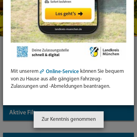
Ihre Suche
Symbol
Mit unserem
können Sie bequem
Online-Service
von zu Hause aus alle gängigen Fahrzeug-
Lupe:
Suche in leichter Sprache
Zulassungen und -Abmeldungen beantragen.
Suche
absende
mit
Aktive Filter
↓
Enter-
Zur Kenntnis genommen
Taste
Inhaltstyp: Dienstleistungen