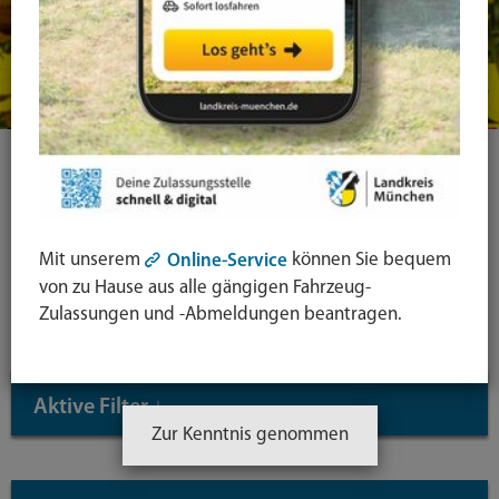
Ihre Suche
Symbol
Mit unserem
können Sie bequem
Online-Service
Lupe:
Suche in leichter Sprache
von zu Hause aus alle gängigen Fahrzeug-
Zulassungen und -Abmeldungen beantragen.
Suche
absende
mit
Aktive Filter
↓
Enter-
Zur Kenntnis genommen
Taste
Inhaltstyp: Dienstleistungen