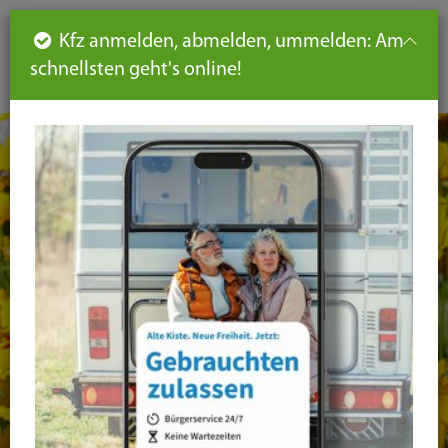
Such
Ha
DE
Kfz anmelden, abmelden, ummelden: Am
aus-
schnellsten geht's online!
aus
und
un
eink
ei
Seiteninhalt
Hauptnavigation
Seitennavigation
leichte
Sprache