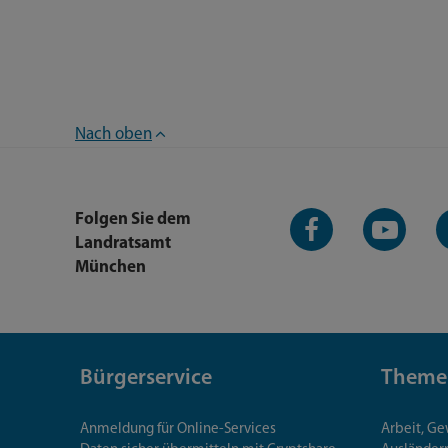
Nach oben
Facebook-
YouTube-
L
Folgen Sie dem
Seite
Kanal
K
Landratsamt
München
Bürgerservice
Theme
Anmeldung für Online-Services
Arbeit, G