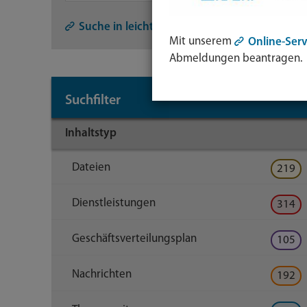
Symb
Lupe:
Suche in leichter Sprache
Mit unserem
Online-Serv
Such
Abmeldungen beantragen.
abse
mit
Suchfilter
Enter
Taste
Inhaltstyp
Dateien
219
Dienstleistungen
314
Geschäftsverteilungsplan
105
Nachrichten
192