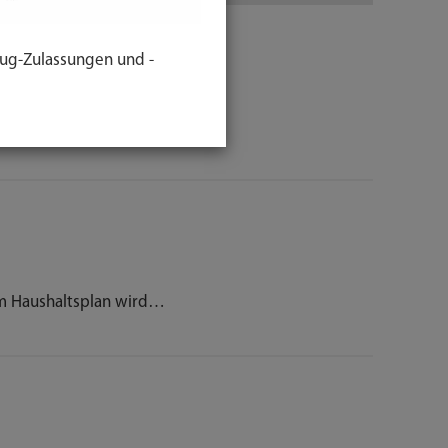
ug-Zulassungen und -
de der…
 Haushaltsplan wird…