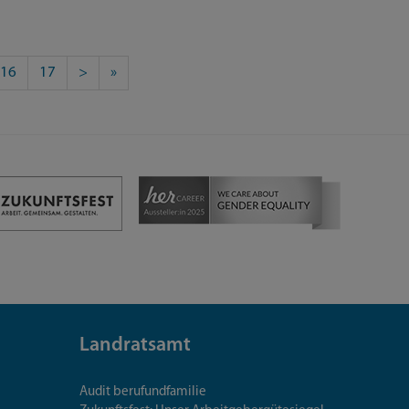
16
17
>
»
Landratsamt
Audit berufundfamilie