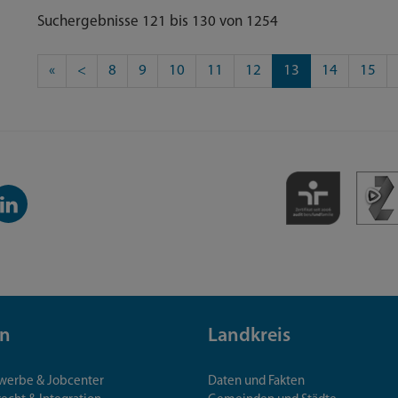
Suchergebnisse 121 bis 130 von 1254
«
<
8
9
10
11
12
13
14
15
inkedIn-
anal
n
Landkreis
ewerbe & Jobcenter
Daten und Fakten