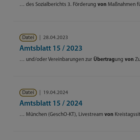
… des Sozialberichts 3. Förderung
von
Maßnahmen fü
Datei
|
28.04.2023
Amtsblatt 15 / 2023
… und/oder Vereinbarungen zur
Übertrag
ung
von
Zu
Datei
|
19.04.2024
Amtsblatt 15 / 2024
… München (GeschO-KT), Livestream
von
Kreistagss