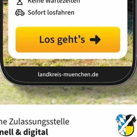
Landkreis
Land
Sortierung:
Relevanz
Titel
Datum
Ihre Suche ergab 1254 Treffer.