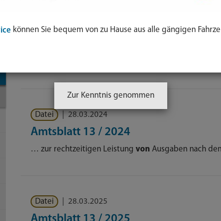
ol
Datei
|
19.04.2023
können Sie bequem von zu Hause aus alle gängigen Fahrze
ice
e
Amtsblatt 13 / 2023
nden
… vom 18.04.2023 4. Ablösung
von
Darlehen zum En
-
Zur Kenntnis genommen
Datei
|
28.03.2024
Amtsblatt 13 / 2024
… zur rechtzeitigen Leistung
von
Ausgaben nach dem
Datei
|
28.03.2025
Amtsblatt 13 / 2025