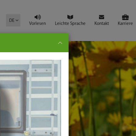
mbol
DE
Vorlesen
Leichte Sprache
Kontakt
Karriere
pe:
che
senden
t
ter-
ste