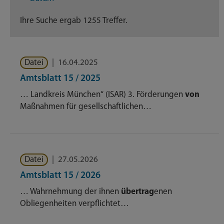
Dienstleistungen
314
Ihre Suche ergab 1255 Treffer.
Geschäftsverteilungsplan
105
Datei
|
16.04.2025
Nachrichten
193
Amtsblatt 15 / 2025
Themenseite
413
… Landkreis München“ (ISAR) 3. Förderungen
von
Maßnahmen für gesellschaftlichen…
Veröffentlichungen
11
Datei
|
27.05.2026
Amtsblatt 15 / 2026
… Wahrnehmung der ihnen
übertrag
enen
Obliegenheiten verpflichtet…