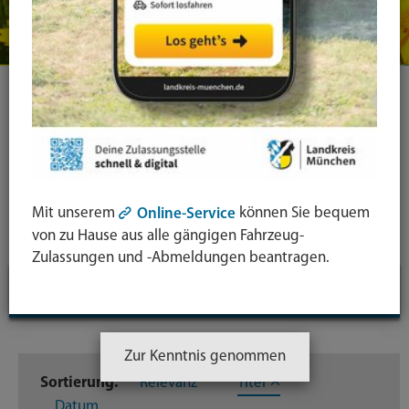
Ihre Suche
Symbol
Lupe:
Suche in leichter Sprache
Mit unserem
können Sie bequem
Online-Service
Suche
von zu Hause aus alle gängigen Fahrzeug-
absende
Zulassungen und -Abmeldungen beantragen.
mit
Suchfilter
↓
Enter-
Taste
Inhaltstyp
Zur Kenntnis genommen
Sortierung:
Relevanz
Titel
Dateien
219
Datum