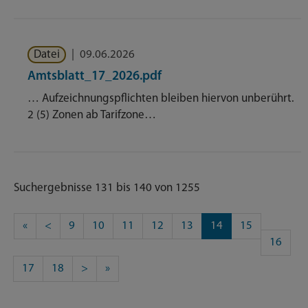
Datei
|
09.06.2026
Amtsblatt_17_2026.pdf
… Aufzeichnungspflichten bleiben hiervon unberührt.
2 (5) Zonen ab Tarifzone…
Suchergebnisse 131 bis 140 von 1255
«
<
9
10
11
12
13
14
15
16
17
18
>
»