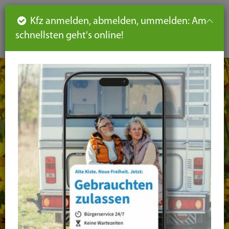
Such
Ha
DE
Kfz anmelden, abmelden, ummelden: Am
aus-
schnellsten geht's online!
aus
und
un
eink
ei
Seiteninhalt
Hauptnavigation
Seitennavigation
leichte
Sprache