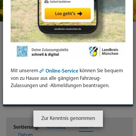
Ihre Suche
Symbol
Lupe:
Suche in leichter Sprache
Mit unserem
können Sie bequem
Online-Service
Suche
von zu Hause aus alle gängigen Fahrzeug-
absende
Zulassungen und -Abmeldungen beantragen.
mit
Suchfilter
↓
Enter-
Taste
Inhaltstyp
Zur Kenntnis genommen
Sortierung:
Relevanz
Titel
Dateien
219
Datum