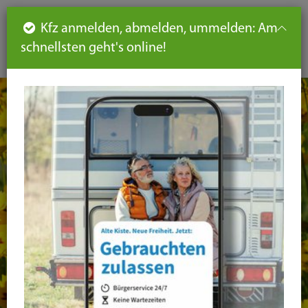
Such
Ha
DE
Kfz anmelden, abmelden, ummelden: Am
aus-
schnellsten geht's online!
aus
und
un
eink
ei
Seiteninhalt
Hauptnavigation
Seitennavigation
leichte
Sprache