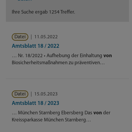
Dienstleistungen
314
Ihre Suche ergab 1254 Treffer.
Geschäftsverteilungsplan
105
Datei
|
11.05.2022
Nachrichten
192
Amtsblatt 18 / 2022
Themenseite
413
… Nr. 18/2022 • Aufhebung der Einhaltung
von
Biosicherheitsmaßnahmen zu präventiven…
Veröffentlichungen
11
Datei
|
15.05.2023
Amtsblatt 18 / 2023
… München Starnberg Ebersberg Das
von
der
Kreissparkasse München Starnberg…