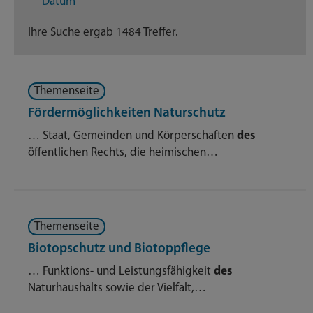
Datum
Dienstleistungen
302
Ihre Suche ergab 1484 Treffer.
Geschäftsverteilungsplan
95
Themenseite
Nachrichten
387
Fördermöglichkeiten Naturschutz
Themenseite
445
… Staat, Gemeinden und Körperschaften
des
öffentlichen Rechts, die heimischen…
Veröffentlichungen
16
Themenseite
Biotopschutz und Biotoppflege
… Funktions- und Leistungsfähigkeit
des
Naturhaushalts sowie der Vielfalt,…