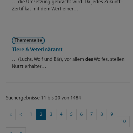
… die Umsetzung gebracht wird. Da jedes Zukunft+
Zertifikat mit dem Wert einer…
Themenseite
Tiere & Veterinäramt
… (Luchs, Wolf und Bär), vor allem
des
Wolfes, stellen
Nutztierhalter…
Suchergebnisse 11 bis 20 von 1484
«
<
1
2
3
4
5
6
7
8
9
10
>
»