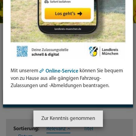
Ihre Suche
Symbol
Lupe:
Suche in leichter Sprache
Mit unserem
können Sie bequem
Online-Service
Suche
von zu Hause aus alle gängigen Fahrzeug-
absende
Zulassungen und -Abmeldungen beantragen.
mit
Suchfilter
↓
Enter-
Taste
Inhaltstyp
Zur Kenntnis genommen
Sortierung:
Relevanz
Titel
Dateien
239