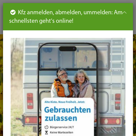
Such
Ha
DE
Kfz anmelden, abmelden, ummelden: Am
aus-
schnellsten geht's online!
aus
und
un
eink
ei
Seiteninhalt
Hauptnavigation
Seitennavigation
leichte
Sprache