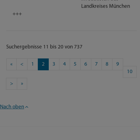
Landkreises München
+++
Suchergebnisse 11 bis 20 von 737
«
<
1
2
3
4
5
6
7
8
9
10
>
»
Nach oben