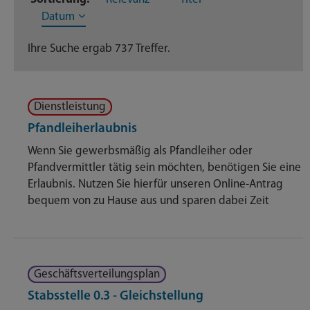
Dateien
194
Datum
Dienstleistungen
202
Ihre Suche ergab 737 Treffer.
Geschäftsverteilungsplan
3
Dienstleistung
Nachrichten
117
Pfandleiherlaubnis
Themenseite
212
Wenn Sie gewerbsmäßig als Pfandleiher oder
Pfandvermittler tätig sein möchten, benötigen Sie eine
Veröffentlichungen
9
Erlaubnis. Nutzen Sie hierfür unseren Online-Antrag
bequem von zu Hause aus und sparen dabei Zeit
Geschäftsverteilungsplan
Stabsstelle 0.3 - Gleichstellung