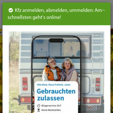
Such
Ha
DE
Kfz anmelden, abmelden, ummelden: Am
aus-
schnellsten geht's online!
aus
und
un
eink
ei
Seiteninhalt
Hauptnavigation
Seitennavigation
leichte
Sprache