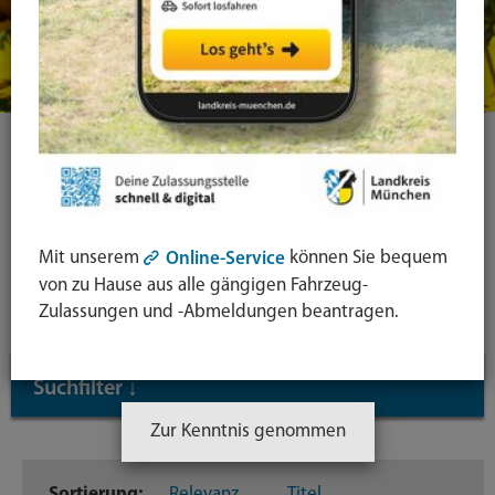
Ihre Suche
Symbol
Mit unserem
können Sie bequem
Online-Service
Lupe:
Suche in leichter Sprache
von zu Hause aus alle gängigen Fahrzeug-
Suche
Zulassungen und -Abmeldungen beantragen.
absende
mit
Suchfilter
↓
Enter-
Taste
Zur Kenntnis genommen
Inhaltstyp
Sortierung:
Relevanz
Titel