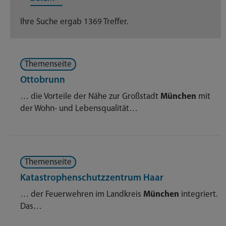
Dienstleistungen
269
Ihre Suche ergab 1369 Treffer.
Geschäftsverteilungsplan
48
Themenseite
Nachrichten
285
Ottobrunn
Themenseite
496
… die Vorteile der Nähe zur Großstadt
München
mit
der Wohn- und Lebensqualität…
Veröffentlichungen
25
Themenseite
Katastrophenschutzzentrum Haar
… der Feuerwehren im Landkreis
München
integriert.
Das…