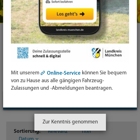
Ihre Suche
Symbol
Lupe:
Suche in leichter Sprache
Mit unserem
können Sie bequem
Online-Service
Suche
von zu Hause aus alle gängigen Fahrzeug-
absende
Zulassungen und -Abmeldungen beantragen.
mit
Suchfilter
↓
Enter-
Taste
Inhaltstyp
Zur Kenntnis genommen
Sortierung:
Relevanz
Titel
Dateien
246
Datum