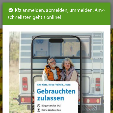
Such
Ha
DE
Kfz anmelden, abmelden, ummelden: Am
aus-
schnellsten geht's online!
aus
und
un
eink
ei
Seiteninhalt
Hauptnavigation
Seitennavigation
leichte
Sprache