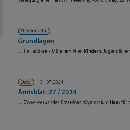
Verlegung einer Fernwärmeleitung von Montag, 23. Febr
Themenseite
Grundlagen
… im Landkreis München Allen
Kinder
n, Jugendliche
Datei
|
31.07.2024
Amtsblatt 27 / 2024
… Zweckverbandes Ernst-MachGymnasium
Haar
für 