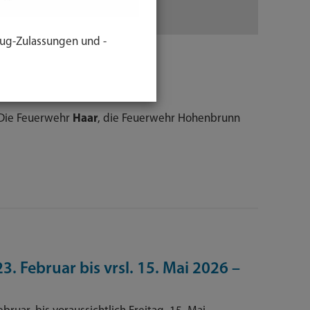
ug-Zulassungen und -
dkreis München
.Die Feuerwehr
Haar
, die Feuerwehr Hohenbrunn
. Februar bis vrsl. 15. Mai 2026 –