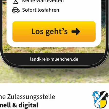
Landkreis
Land
Sortierung:
Relevanz
Titel
Datum