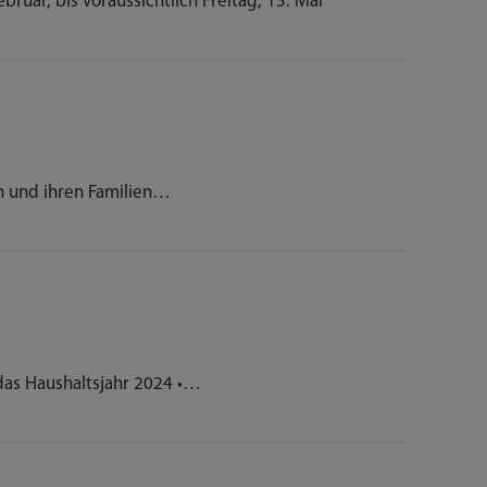
uar, bis voraussichtlich Freitag, 15. Mai
n und ihren Familien…
das Haushaltsjahr 2024 •…