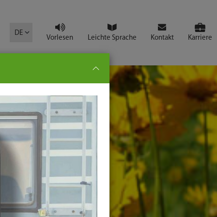
mbol
DE
Vorlesen
Leichte Sprache
Kontakt
Karriere
pe:
che
senden
t
ter-
ste