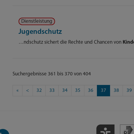
Dienstleistung
Jugendschutz
…ndschutz sichert die Rechte und Chancen von
Kind
Suchergebnisse 361 bis 370 von 404
«
<
32
33
34
35
36
37
38
39
inkedIn-