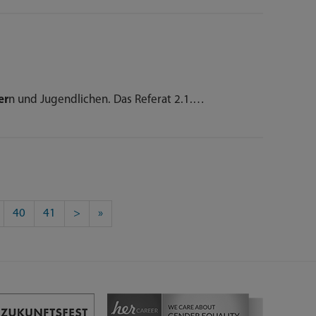
er
n und Jugendlichen. Das Referat 2.1.…
40
41
>
»