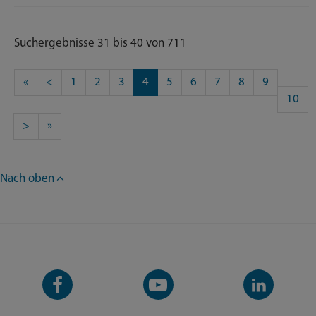
Suchergebnisse 31 bis 40 von 711
«
<
1
2
3
4
5
6
7
8
9
10
>
»
Nach oben
Facebook-
YouTube-
LinkedIn-
Seite
Kanal
Kanal