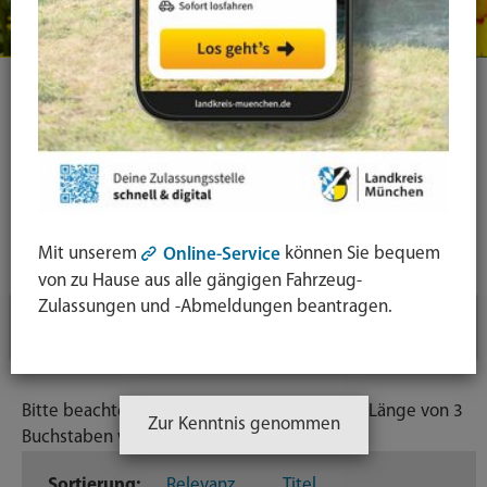
Ihre Suche
Symbol
Lupe:
Suche in leichter Sprache
Suche
Mit unserem
können Sie bequem
Online-Service
absende
von zu Hause aus alle gängigen Fahrzeug-
mit
Zulassungen und -Abmeldungen beantragen.
Suchfilter
↓
Enter-
Taste
Inhaltstyp
Bitte beachten Sie: Suchbegriffe unter einer Länge von 3
Zur Kenntnis genommen
Dateien
Buchstaben werden ignoriert.
201
Sortierung:
Relevanz
Titel