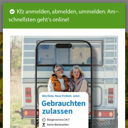
Such
Ha
DE
Kfz anmelden, abmelden, ummelden: Am
aus-
schnellsten geht's online!
aus
und
un
eink
ei
Seiteninhalt
Hauptnavigation
Seitennavigation
leichte
Sprache