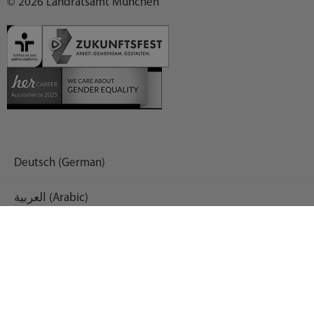
© 2026 Landratsamt München
Deutsch (German)
العربية (Arabic)
English
Español (Spanish)
Français (French)