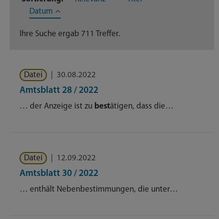
Dienstleistungen
185
Datum
Geschäftsverteilungsplan
17
Ihre Suche ergab 711 Treffer.
Nachrichten
98
Datei
|
30.08.2022
Themenseite
207
Amtsblatt 28 / 2022
Veröffentlichungen
3
… der Anzeige ist zu
best
ätigen, dass die…
Datei
|
12.09.2022
Amtsblatt 30 / 2022
… enthält Nebenbestimmungen, die unter…