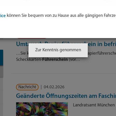
Sortierung:
Relevanz
Titel
Datum
Ihre Suche ergab 85 Treffer.
können Sie bequem von zu Hause aus alle gängigen Fahrze
ice
ol
Dienstleistung
e
Umtausch Papierführerschein in befr
nden
Zur Kenntnis genommen
…Sie können Ihren grauen oder rosa Papierführersche
-
Scheckkarten-
Führerschein
(vor…
Nachricht
|
04.02.2026
Geänderte Öffnungszeiten am Faschi
Landratsamt München s