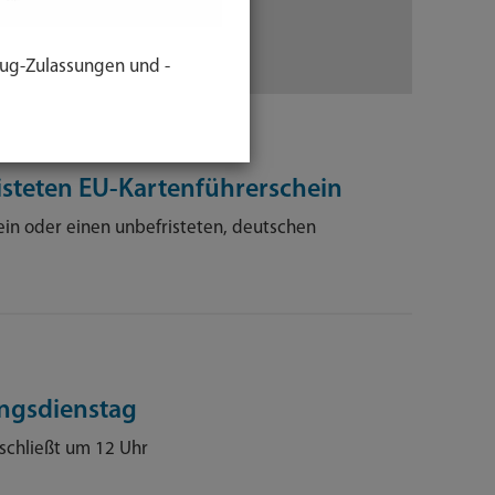
ug-Zulassungen und -
isteten EU-Kartenführerschein
in oder einen unbefristeten, deutschen
ngsdienstag
chließt um 12 Uhr