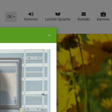
mbol
DE
Vorlesen
Leichte Sprache
Kontakt
Karriere
pe:
che
senden
t
ter-
ste