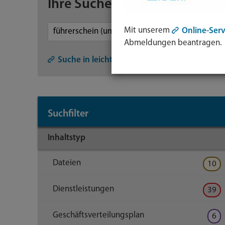
Ihre Suche
Mit unserem
Online-Serv
Abmeldungen beantragen.
Symb
Lupe:
Suche in leichter Sprache
Such
abse
mit
Suchfilter
Enter
Taste
Inhaltstyp
Dateien
10
Dienstleistungen
39
Geschäftsverteilungsplan
6