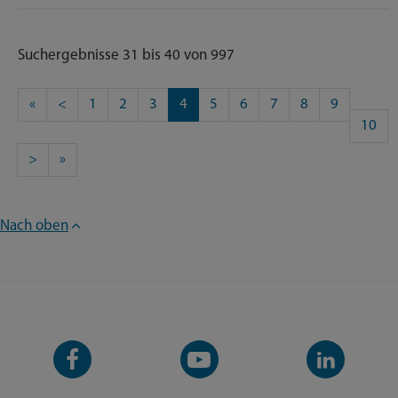
Suchergebnisse 31 bis 40 von 997
«
<
1
2
3
4
5
6
7
8
9
10
>
»
Nach oben
Facebook-
YouTube-
LinkedIn-
Seite
Kanal
Kanal