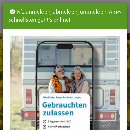
Such
Ha
DE
Kfz anmelden, abmelden, ummelden: Am
aus-
schnellsten geht's online!
aus
und
un
eink
ei
Seiteninhalt
Hauptnavigation
Seitennavigation
leichte
Sprache