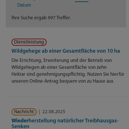
Datum
Dienstleistungen
233
Ihre Suche ergab 997 Treffer.
Geschäftsverteilungsplan
29
Dienstleistung
Nachrichten
169
Wildgehege ab einer Gesamtfläche von 10 ha
Themenseite
352
Die Errichtung, Erweiterung und der Betrieb von
Wildgehegen ab einer Gesamtfläche von zehn
Veröffentlichungen
11
Hektar sind genehmigungspflichtig. Nutzen Sie hierfür
unseren Online-Antrag bequem von zu Hause aus
Nachricht
|
22.08.2025
Wieder
herstellung natürlicher Treibhausgas-
Senken