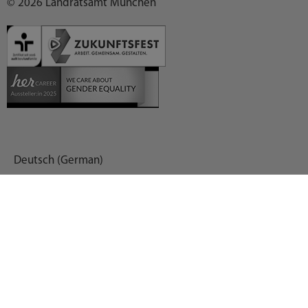
© 2026 Landratsamt München
Deutsch (German)
العربية (Arabic)
English
Español (Spanish)
Français (French)