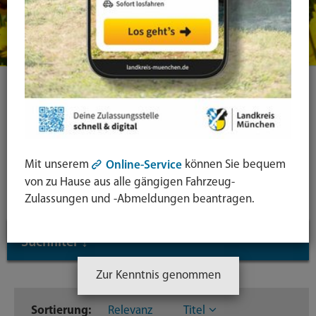
Ihre Suche
Symbol
Mit unserem
können Sie bequem
Online-Service
Lupe:
Suche in leichter Sprache
von zu Hause aus alle gängigen Fahrzeug-
Suche
Zulassungen und -Abmeldungen beantragen.
absende
mit
Suchfilter
↓
Enter-
Taste
Zur Kenntnis genommen
Inhaltstyp
Sortierung:
Relevanz
Titel
Dateien
203