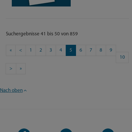
Suchergebnisse 41 bis 50 von 859
«
<
1
2
3
4
5
6
7
8
9
10
>
»
Nach oben
Facebook-
YouTube-
LinkedIn-