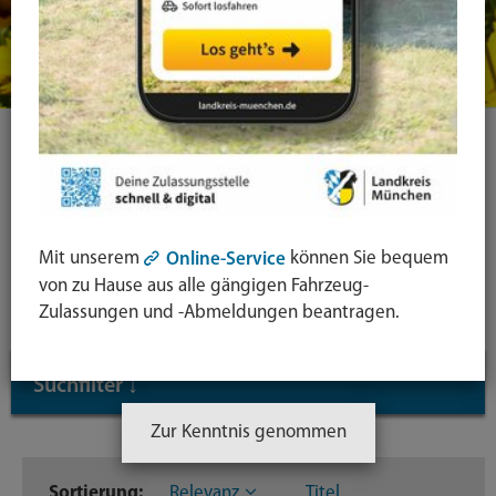
Ihre Suche
Symbol
Mit unserem
können Sie bequem
Online-Service
Lupe:
Suche in leichter Sprache
von zu Hause aus alle gängigen Fahrzeug-
Suche
Zulassungen und -Abmeldungen beantragen.
absende
mit
Suchfilter
↓
Enter-
Taste
Zur Kenntnis genommen
Inhaltstyp
Sortierung:
Relevanz
Titel
Dateien