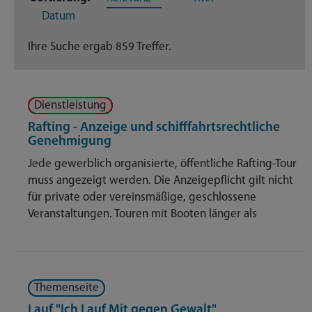
189
Datum
Dienstleistungen
188
Ihre Suche ergab 859 Treffer.
Geschäftsverteilungsplan
22
Dienstleistung
Nachrichten
147
Rafting - Anzeige und schifffahrtsrechtliche
Genehmigung
Themenseite
304
Jede gewerblich organisierte, öffentliche Rafting-Tour
Veröffentlichungen
muss angezeigt werden. Die Anzeigepflicht gilt nicht
9
für private oder vereinsmäßige, geschlossene
Veranstaltungen. Touren mit Booten länger als
Themenseite
Lauf "Ich Lauf Mit gegen Gewalt"