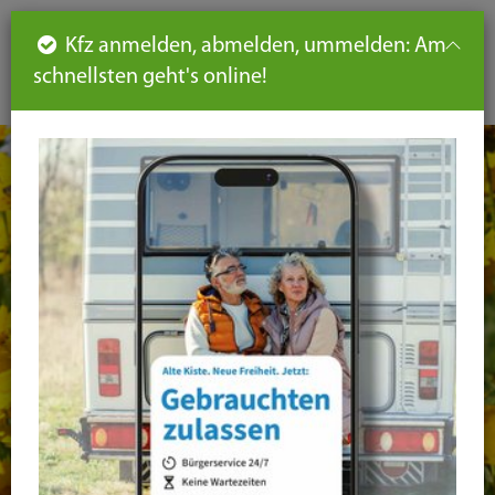
Such
Ha
DE
Kfz anmelden, abmelden, ummelden: Am
aus-
schnellsten geht's online!
aus
und
un
eink
ei
Seiteninhalt
Hauptnavigation
Seitennavigation
leichte
Sprache