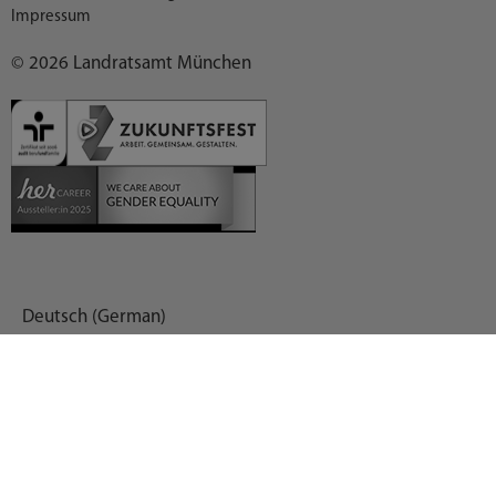
Impressum
© 2026 Landratsamt München
Deutsch (German)
العربية (Arabic)
English
Español (Spanish)