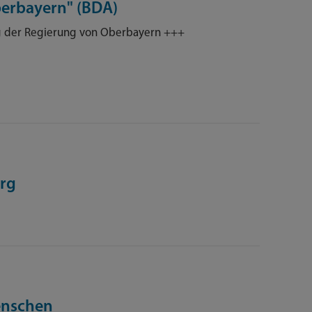
berbayern" (BDA)
g der Regierung von Oberbayern +++
erg
enschen