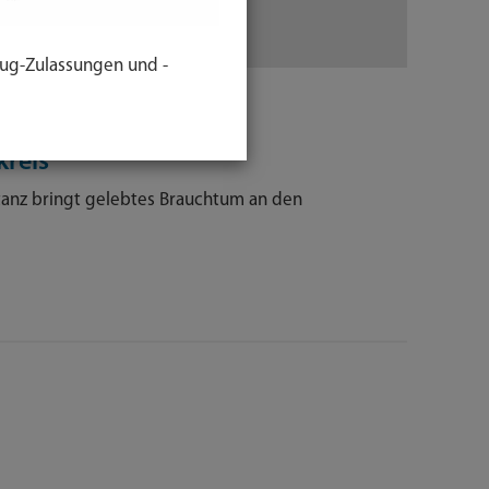
ug-Zulassungen und -
kreis
ertanz bringt gelebtes Brauchtum an den