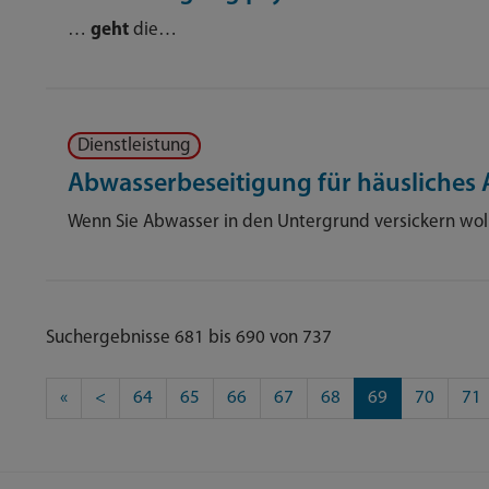
…
geht
die…
Dienstleistung
Abwasserbeseitigung für häusliches
Wenn Sie Abwasser in den Untergrund versickern wolle
Suchergebnisse 681 bis 690 von 737
«
<
64
65
66
67
68
69
70
71