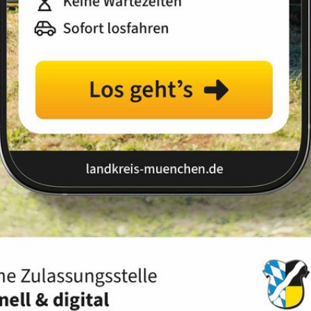
Landkreis
Land
Sortierung:
Relevanz
Titel
Datum