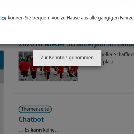
Ihre Suche ergab 737 Treffer.
können Sie bequem von zu Hause aus alle gängigen Fahrze
ice
ol
Nachricht
|
15.01.2026
e
2026 ist wieder Schäfflerjahr im Land
nden
Traditioneller Schäffl
Zur Kenntnis genommen
-
Mariahilfplatz
Themenseite
Chatbot
… Es
kann
keine…