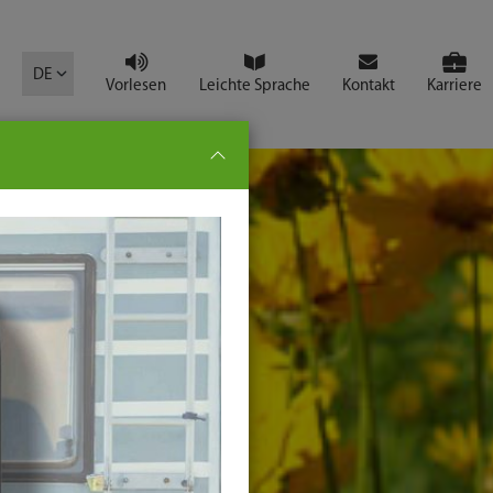
mbol
DE
Vorlesen
Leichte Sprache
Kontakt
Karriere
pe:
che
senden
t
ter-
ste