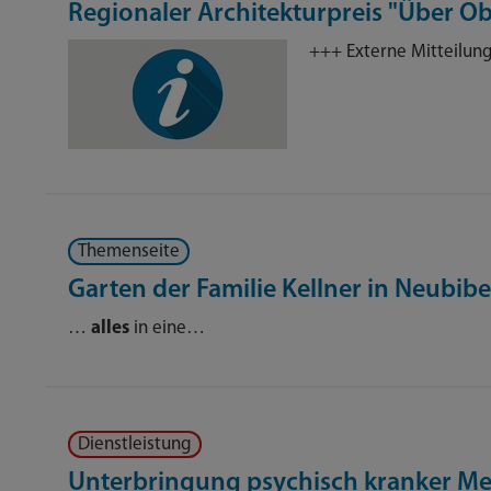
Regionaler Architekturpreis "Über O
+++ Externe Mitteilun
Themenseite
Garten der Familie Kellner in Neubib
…
alles
in eine…
Dienstleistung
Unterbringung psychisch kranker M