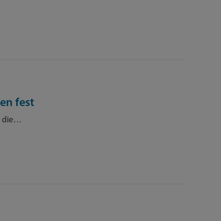
en fest
 die…