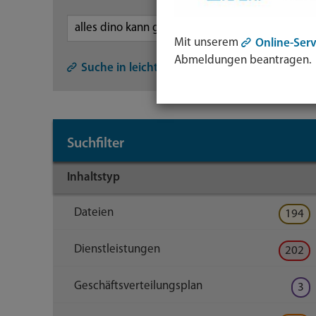
Mit unserem
Online-Serv
Symb
Abmeldungen beantragen.
Lupe:
Suche in leichter Sprache
Such
abse
mit
Suchfilter
Enter
Taste
Inhaltstyp
Dateien
194
Dienstleistungen
202
Geschäftsverteilungsplan
3