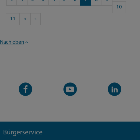
10
11
>
»
Nach oben
Facebook-
YouTube-
LinkedIn-
Seite
Kanal
Kanal
Bürgerservice