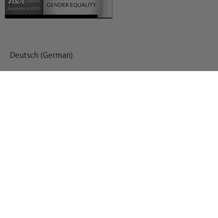
Deutsch (German)
العربية (Arabic)
English
Español (Spanish)
Français (French)
Русский (Russian)
Українська (Ukrainian)