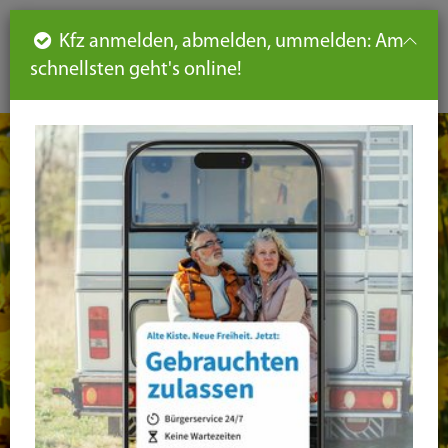
Such
Ha
DE
Kfz anmelden, abmelden, ummelden: Am
aus-
schnellsten geht's online!
aus
und
un
eink
ei
Seiteninhalt
Hauptnavigation
Seitennavigation
leichte
Sprache