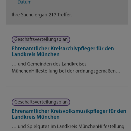
Datum
Dienstleistungen
66
Ihre Suche ergab 217 Treffer.
Geschäftsverteilungsplan
22
Geschäftsverteilungsplan
Nachrichten
21
Ehrenamtlicher Kreisarchivpfleger für den
Landkreis München
Themenseite
79
… und Gemeinden des Landkreises
Veröffentlichungen
MünchenHilfestellung bei der ordnungsgemäßen…
3
Geschäftsverteilungsplan
Ehrenamtlicher Kreisvolksmusikpfleger für den
Landkreis München
… und Spielgutes im Landkreis MünchenHilfestellung