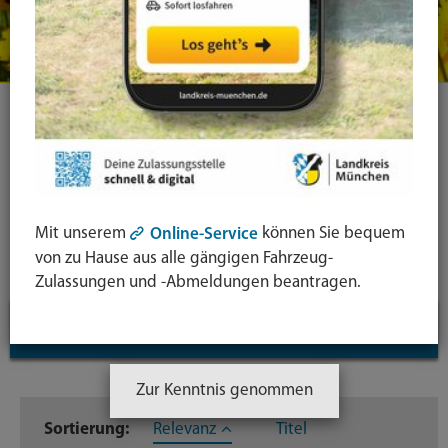
Ihre Suche
Symbol
Lupe:
Suche in leichter Sprache
Mit unserem
können Sie bequem
Online-Service
Suche
von zu Hause aus alle gängigen Fahrzeug-
absende
Zulassungen und -Abmeldungen beantragen.
mit
Suchfilter
↓
Enter-
Taste
Inhaltstyp
Zur Kenntnis genommen
Sortierung:
Relevanz
Titel
Dateien
26