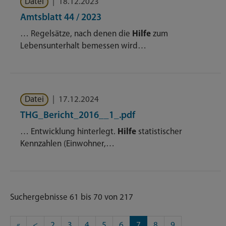
Datei
|
18.12.2023
Amtsblatt 44 / 2023
… Regelsätze, nach denen die
Hilfe
zum
Lebensunterhalt bemessen wird…
Datei
|
17.12.2024
THG_Bericht_2016__1_.pdf
… Entwicklung hinterlegt.
Hilfe
statistischer
Kennzahlen (Einwohner,…
Suchergebnisse 61 bis 70 von 217
«
<
2
3
4
5
6
7
8
9