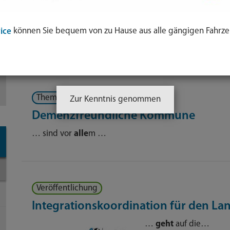
können Sie bequem von zu Hause aus alle gängigen Fahrze
Sortierung:
Relevanz
Titel
Datum
ice
Ihre Suche ergab 859 Treffer.
ol
Themenseite
Zur Kenntnis genommen
e
Demenzfreundliche Kommune
nden
… sind vor
alle
m …
-
Veröffentlichung
Integrationskoordination für den La
…
geht
auf die…