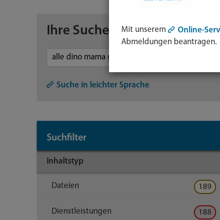
Ihre Suche
Mit unserem
Online-Serv
Abmeldungen beantragen.
Symb
Lupe:
Suche in leichter Sprache
Such
abse
mit
Suchfilter
Enter
Taste
Inhaltstyp
Dateien
189
Dienstleistungen
188