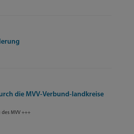
derung
durch die MVV-Verbund-landkreise
g des MVV +++