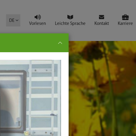
mbol
DE
Vorlesen
Leichte Sprache
Kontakt
Karriere
pe:
che
senden
t
ter-
ste