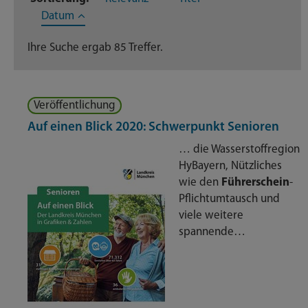
Dateien
10
Datum
Dienstleistungen
39
Ihre Suche ergab 85 Treffer.
Geschäftsverteilungsplan
6
Veröffentlichung
Nachrichten
3
Auf einen Blick 2020: Schwerpunkt Senioren
Themenseite
26
… die Wasserstoffregion
HyBayern, Nützliches
Veröffentlichungen
1
wie den
Führerschein
-
Pflichtumtausch und
viele weitere
spannende…