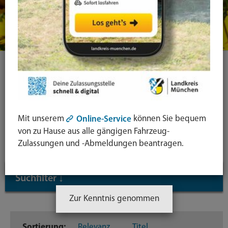
Ihre Suche
Symbol
Mit unserem
können Sie bequem
Online-Service
Lupe:
Suche in leichter Sprache
von zu Hause aus alle gängigen Fahrzeug-
Suche
Zulassungen und -Abmeldungen beantragen.
absende
mit
Suchfilter
↓
Enter-
Taste
Zur Kenntnis genommen
Inhaltstyp
Sortierung:
Relevanz
Titel