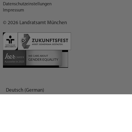
Datenschutzeinstellungen
Impressum
© 2026 Landratsamt München
Deutsch (German)
العربية (Arabic)
English