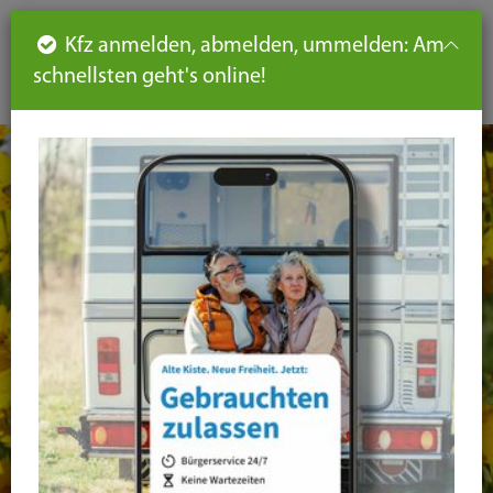
Such
Ha
DE
Kfz anmelden, abmelden, ummelden: Am
aus-
schnellsten geht's online!
aus
und
un
eink
ei
Seiteninhalt
Hauptnavigation
Seitennavigation
leichte
Sprache