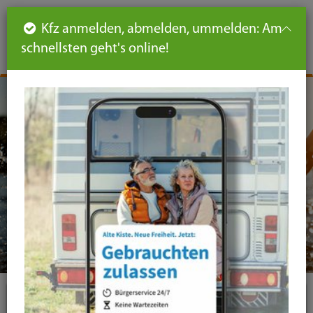
Such
Ha
DE
Kfz anmelden, abmelden, ummelden: Am
aus-
schnellsten geht's online!
aus
und
un
eink
ei
Seiteninhalt
Hauptnavigation
Seitennavigation
leichte
Sprache
Themen