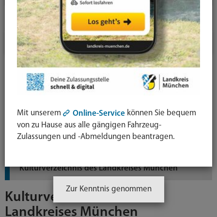
Freizeit, Kultur & Sport
Kultur
Kulturveranstaltungen
Museen und Ausstellungen
Mit unserem
können Sie bequem
Online-Service
Heimatpflege
von zu Hause aus alle gängigen Fahrzeug-
Zulassungen und -Abmeldungen beantragen.
Kulturpreis
Kulturverzeichnis des Landkreises München
Zur Kenntnis genommen
Kulturverzeichnis des
Landkreises München