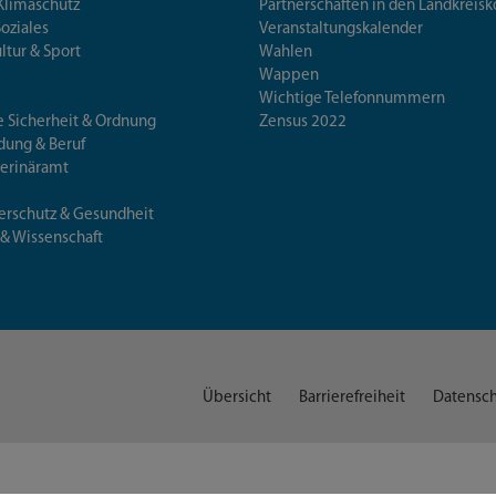
Klimaschutz
Partnerschaften in den Landkre
Soziales
Veranstaltungskalender
ultur & Sport
Wahlen
Wappen
Wichtige Telefonnummern
e Sicherheit & Ordnung
Zensus 2022
ldung & Beruf
terinäramt
erschutz & Gesundheit
 & Wissenschaft
Übersicht
Barrierefreiheit
Datensch