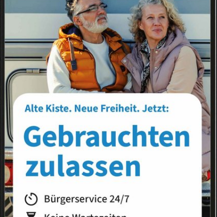
Landkreis
Land
s
News-Liste
News-Archiv