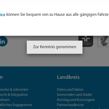
können Sie bequem von zu Hause aus alle gängigen Fahrze
ice
inkedIn-
anal
Zur Kenntnis genommen
n
Landkreis
ewerbe & Jobcenter
Daten und Fakten
echt & Integration
Gemeinden und Städte
Wohnen
Kreistag und Kreisorgane
aftliches Engagement
Partnerlandkreise