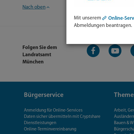
Nach oben
Mit unserem
Online-Serv
Abmeldungen beantragen.
Facebook-
YouTube-
L
Folgen Sie dem
Seite
Kanal
K
Landratsamt
München
Bürgerservice
Theme
Anmeldung für Online-Services
Arbeit, G
Daten sicher übermitteln mit Cryptshare
Ausländerr
Dienstleistungen
Bauen & 
Online-Terminvereinbarung
Bürgersch