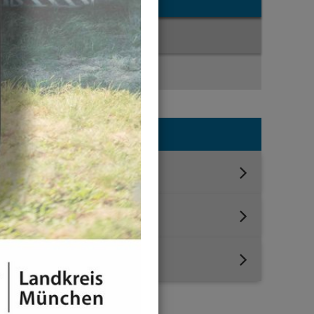
News-Liste
News-Detail
Jahresauswahl
2026
2025
2024