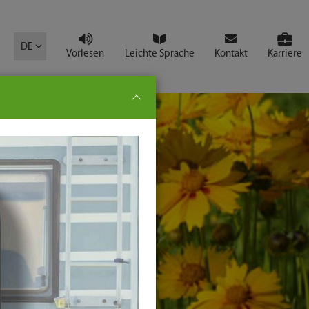
mbol
DE
Vorlesen
Leichte Sprache
Kontakt
Karriere
pe:
che
senden
t
ter-
ste