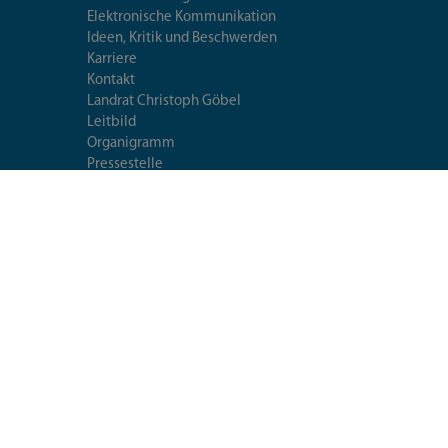
Elektronische Kommunikation
Ideen, Kritik und Beschwerden
Karriere
Kontakt
Landrat Christoph Göbel
Leitbild
Organigramm
Pressestelle
Standorte
Veröffentlichungen
Umweltleitlinien
Mittagessen im Landratsamt
Extranet
Fragen & Antworten
Seiten-
utzerklärung
Datenschutzeinstellungen
Impressum