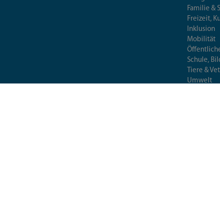
Familie & 
Freizeit, K
Inklusion
Mobilität
Öffentlich
Schule, Bi
Tiere & Ve
Umwelt
Verbrauch
Wirtschaft
© 2026 Landratsamt München
Deutsch (German)