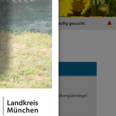
ratsamt
Häufig gesucht
Landratsamt
Audit berufundfamilie
Zukunftsfest: Unser Arbeitgebergütesiegel
Aufgaben und Organisation