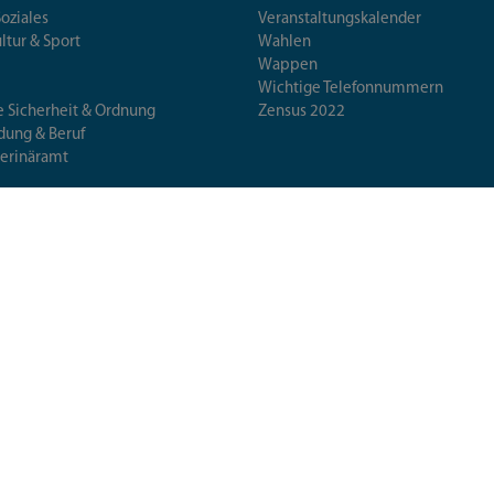
Soziales
Veranstaltungskalender
ultur & Sport
Wahlen
Wappen
Wichtige Telefonnummern
e Sicherheit & Ordnung
Zensus 2022
ldung & Beruf
terinäramt
erschutz & Gesundheit
 & Wissenschaft
Übersicht
Barrierefreiheit
Datensch