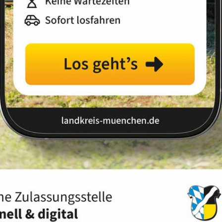
Landkreis
Land
ien
tsystem "Öko-Audit" ist die Erarbeitung einer
weltleitlinien" umschrieben wird. Diese Leitlinien
d Handlungsansätze des Landratsamts München. Eine
Auseinandersetzung über den Stellenwert von
ng. Sie haben einen langfristigen, programmatischen
entliche Voraussetzungen im Landratsamt ändern oder