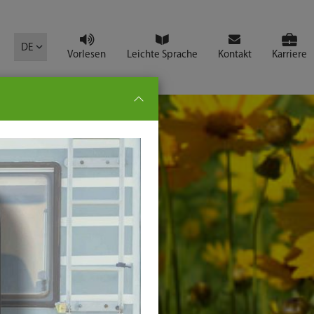
mbol
DE
Vorlesen
Leichte Sprache
Kontakt
Karriere
pe:
che
senden
t
ter-
ste