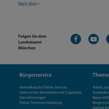
Nach oben
Facebook-
YouTube-
L
Folgen Sie dem
Seite
Kanal
K
Landratsamt
München
Bürgerservice
Theme
Anmeldung für Online-Services
Arbeit, G
Daten sicher übermitteln mit Cryptshare
Ausländerr
Dienstleistungen
Bauen & 
Online-Terminvereinbarung
Bürgersch
Energie & 