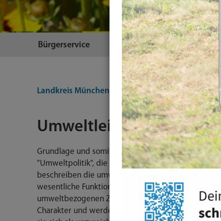
Bürgerservice
Themen
Landkreis München
Landratsamt
Umweltleitlin
Umweltleitlinien
Grundlage und somit der erste Schritt in dem Gesam
"Umweltpolitik", die im öffentlichen Bereich mit "Um
beschreiben die umweltbezogenen Gesamtziele un
wesentliche Funktion der Umweltleitlinien ist die 
umweltbezogenen Zielvorstellungen in der Verwaltu
Charakter und werden nur geändert, wenn sich wes