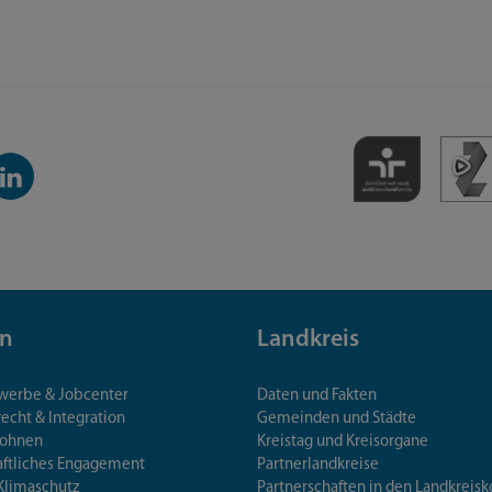
inkedIn-
anal
n
Landkreis
ewerbe & Jobcenter
Daten und Fakten
echt & Integration
Gemeinden und Städte
Wohnen
Kreistag und Kreisorgane
aftliches Engagement
Partnerlandkreise
Klimaschutz
Partnerschaften in den Landkre