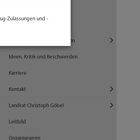
Ausschreibungen
ug-Zulassungen und -
Bankverbindung
Elektronische Kommunikation
Ideen, Kritik und Beschwerden
Karriere
Kontakt
Landrat Christoph Göbel
Leitbild
Organigramm