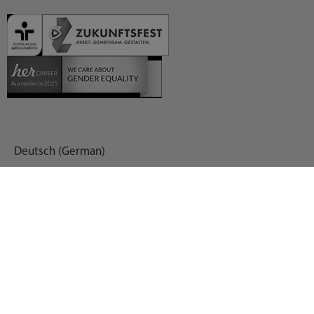
Deutsch (German)
العربية (Arabic)
English
Español (Spanish)
Français (French)