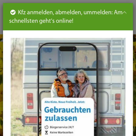
Such
Ha
DE
Kfz anmelden, abmelden, ummelden: Am
aus-
schnellsten geht's online!
aus
und
un
eink
ei
Seiteninhalt
Hauptnavigation
Seitennavigation
leichte
Sprache