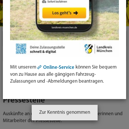
Landratsamt
Pressestelle
Mit unserem
können Sie bequem
Online-Service
Landkreiswappen - Nutzung
von zu Hause aus alle gängigen Fahrzeug-
Zulassungen und -Abmeldungen beantragen.
Presseservice
Pressestelle
Zur Kenntnis genommen
Auskünfte an die Presse erteilen die Mitarbeiterinnen und
Mitarbeiter der Pressestelle.