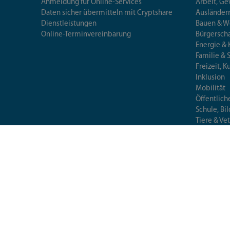
Anmeldung für Online-Services
Arbeit, G
Daten sicher übermitteln mit Cryptshare
Ausländerr
Dienstleistungen
Bauen & 
Online-Terminvereinbarung
Bürgersch
Energie & 
Familie & 
Freizeit, K
Inklusion
Mobilität
Öffentlich
Schule, Bi
Tiere & Ve
Umwelt
Verbrauch
Wirtschaft
© 2026 Landratsamt München