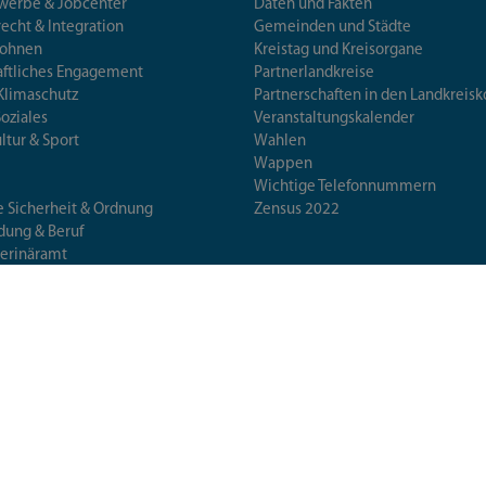
ewerbe & Jobcenter
Daten und Fakten
echt & Integration
Gemeinden und Städte
Wohnen
Kreistag und Kreisorgane
aftliches Engagement
Partnerlandkreise
Klimaschutz
Partnerschaften in den Landkre
Soziales
Veranstaltungskalender
ultur & Sport
Wahlen
Wappen
Wichtige Telefonnummern
e Sicherheit & Ordnung
Zensus 2022
ldung & Beruf
terinäramt
erschutz & Gesundheit
 & Wissenschaft
Übersicht
Barrierefreiheit
Datensch