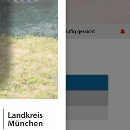
ratsamt
Häufig gesucht
Landkreis
Kreistag und Kreisorgane
Terminplanung 2026