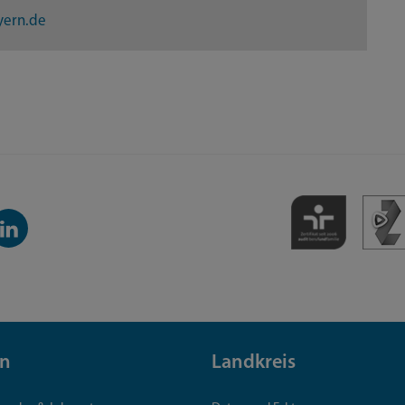
yern.de
inkedIn-
anal
n
Landkreis