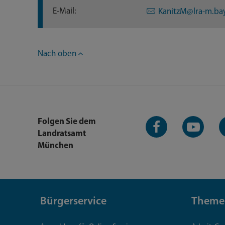
E-Mail:
KanitzM@lra-m.ba
Nach oben
Facebook-
YouTube-
L
Folgen Sie dem
Seite
Kanal
K
Landratsamt
München
Bürgerservice
Theme