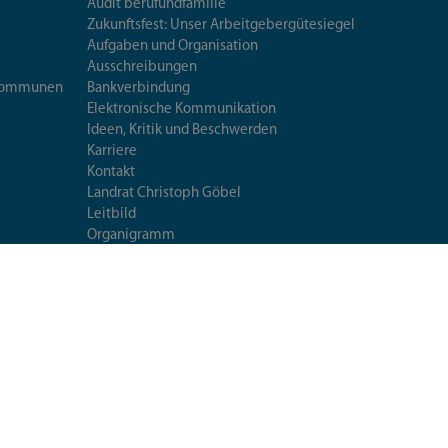
Audit berufundfamilie
Zukunftsfest: Unser Arbeitgebergütesiegel
Aufgaben und Organisation
Ausschreibungen
iskommunen
Bankverbindung
Elektronische Kommunikation
Ideen, Kritik und Beschwerden
Karriere
Kontakt
Landrat Christoph Göbel
Leitbild
Organigramm
Pressestelle
Standorte
Veröffentlichungen
Umweltleitlinien
Mittagessen im Landratsamt
Extranet
Fragen & Antworten
Seiten-
utzerklärung
Datenschutzeinstellungen
Impressum