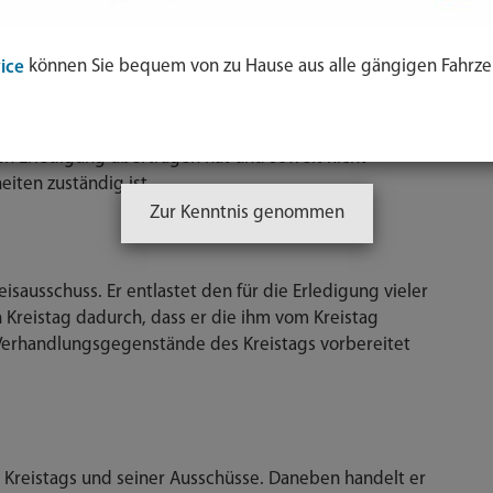
Kreistag des Landkreises München setzt sich aus
usammen.
können Sie bequem von zu Hause aus alle gängigen Fahrze
ice
rundsätzlichen Angelegenheiten des Landkreises, sofern
g erklärt hat bzw. nicht bestimmte Aufgaben auf weitere
n Erledigung übertragen hat und soweit nicht
iten zuständig ist.
Zur Kenntnis genommen
isausschuss. Er entlastet den für die Erledigung vieler
Kreistag dadurch, dass er die ihm vom Kreistag
erhandlungsgegenstände des Kreistags vorbereitet
 Kreistags und seiner Ausschüsse. Daneben handelt er