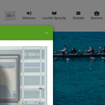
mbol
DE
Vorlesen
Leichte Sprache
Kontakt
Karriere
pe:
che
senden
t
ter-
ste