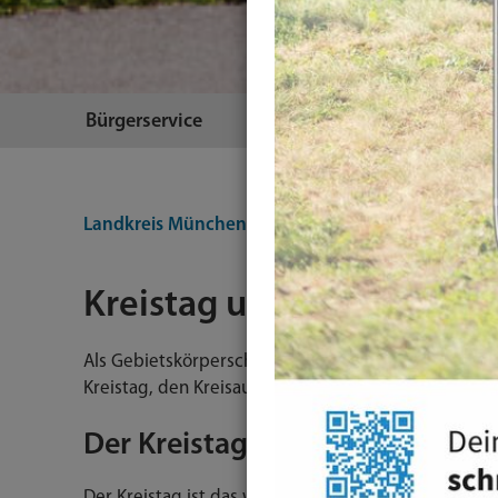
Bürgerservice
Themen
Landkreis München
Landkreis
Kreistag und Kr
Kreistag und Kreisorgane
Als Gebietskörperschaft des öffentlichen Rechts h
Kreistag, den Kreisausschuss, sonstige beschließe
Der Kreistag
Der Kreistag ist das wichtigste Organ des Landkreis