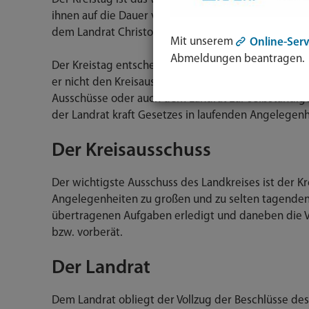
ihnen auf die Dauer von sechs Jahren gewählt. Der 
dem Landrat Christoph Göbel und 70 Kreisräten z
Mit unserem
Online-Serv
Abmeldungen beantragen.
Der Kreistag entscheidet über alle wichtigen und g
er nicht den Kreisausschuss allgemein für zuständi
Ausschüsse oder auch dem Landrat zur selbständige
der Landrat kraft Gesetzes in laufenden Angelegenhe
Der Kreisausschuss
Der wichtigste Ausschuss des Landkreises ist der Kre
Angelegenheiten zu großen und zu selten tagenden 
übertragenen Aufgaben erledigt und daneben die V
bzw. vorberät.
Der Landrat
Dem Landrat obliegt der Vollzug der Beschlüsse des