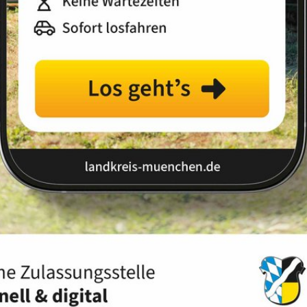
Landkreis
Land
eisorgane
andelt der Landkreis München durch seine Organe: den
nde Ausschüsse und durch den Landrat.
es. Er ist die Vertretung der Kreisbürger und wird von