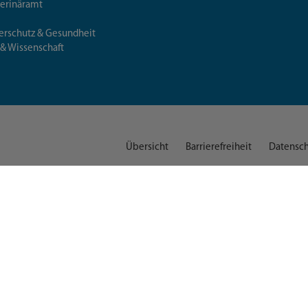
terinäramt
erschutz & Gesundheit
 & Wissenschaft
Übersicht
Barrierefreiheit
Datensch