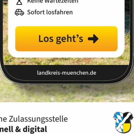
 München
Ausländerrecht &
Integration
Energie &
Klimaschutz
Inklusion &
Gleichstellung der
Geschlechter