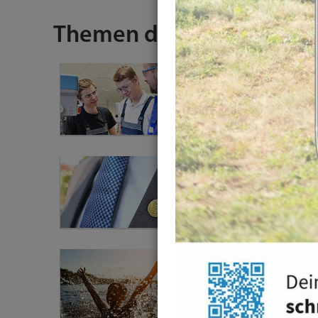
Themen des Landkreises
Arbeit, Gewerbe &
Jobcenter
Bürgerschaftliches
Engagement
Freizeit, Kultur &
Sport