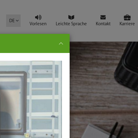
mbol
DE
Vorlesen
Leichte Sprache
Kontakt
Karriere
pe:
che
senden
t
ter-
ste