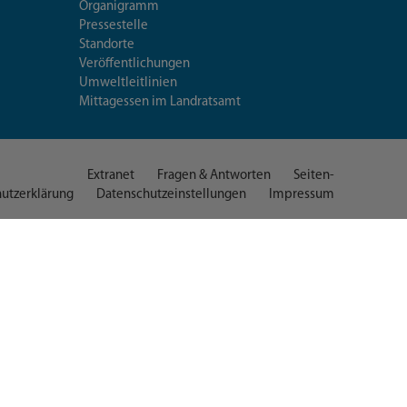
Organigramm
Pressestelle
Standorte
Veröffentlichungen
Umweltleitlinien
Mittagessen im Landratsamt
Extranet
Fragen & Antworten
Seiten-
utzerklärung
Datenschutzeinstellungen
Impressum