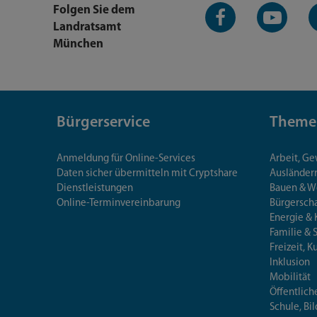
Facebook-
YouTube-
L
Folgen Sie dem
Seite
Kanal
K
Landratsamt
München
Bürgerservice
Theme
Anmeldung für Online-Services
Arbeit, G
Daten sicher übermitteln mit Cryptshare
Ausländerr
Dienstleistungen
Bauen & 
Online-Terminvereinbarung
Bürgersch
Energie & 
Familie & 
Freizeit, K
Inklusion
Mobilität
Öffentlich
Schule, Bi