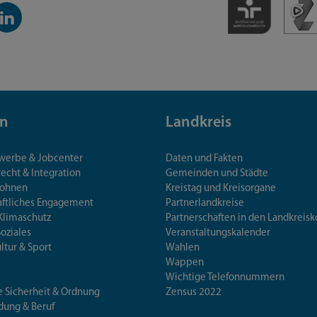
inkedIn-
anal
n
Landkreis
ewerbe & Jobcenter
Daten und Fakten
echt & Integration
Gemeinden und Städte
Wohnen
Kreistag und Kreisorgane
aftliches Engagement
Partnerlandkreise
Klimaschutz
Partnerschaften in den Landkre
Soziales
Veranstaltungskalender
ultur & Sport
Wahlen
Wappen
Wichtige Telefonnummern
e Sicherheit & Ordnung
Zensus 2022
ldung & Beruf