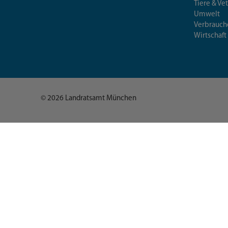
Tiere & Ve
Umwelt
Verbrauch
Wirtschaft
© 2026 Landratsamt München
Deutsch (German)
العربية (Arabic)
English
Español (Spanish)