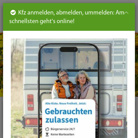
Such
Ha
DE
Kfz anmelden, abmelden, ummelden: Am
aus-
schnellsten geht's online!
aus
und
un
eink
ei
Seiteninhalt
Hauptnavigation
Seitennavigation
leichte
Sprache
Plugins
News-Liste