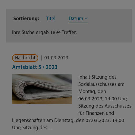
Inhaltstyp
Sortierung:
Titel
Datum
Dateien
273
Ihre Suche ergab 1894 Treffer.
Dienstleistungen
371
Geschäftsverteilungsplan
204
Nachricht
|
01.03.2023
Nachrichten
418
Amtsblatt 5 / 2023
Inhalt Sitzung des
Themenseite
593
Sozialausschusses am
Montag, den
Veröffentlichungen
35
06.03.2023, 14:00 Uhr;
Sitzung des Ausschusses
für Finanzen und
Liegenschaften am Dienstag, den 07.03.2023, 14:00
Uhr; Sitzung des…