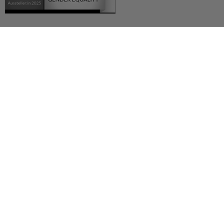
Deutsch (German)
العربية (Arabic)
English
Español (Spanish)
Français (French)
Русский (Russian)
Українська (Ukrainian)