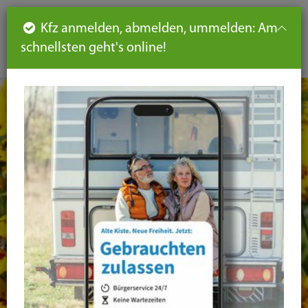
Such
Ha
DE
Kfz anmelden, abmelden, ummelden: Am
aus-
schnellsten geht's online!
aus
und
un
eink
ei
Seiteninhalt
Hauptnavigation
Seitennavigation
leichte
Sprache