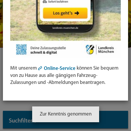
Ihre Suche
Mit unserem
können Sie bequem
Online-Service
von zu Hause aus alle gängigen Fahrzeug-
Symbol
Zulassungen und -Abmeldungen beantragen.
Lupe:
Suche in leichter Sprache
Suche
absende
mit
Zur Kenntnis genommen
Suchfilter
↓
Enter-
Taste