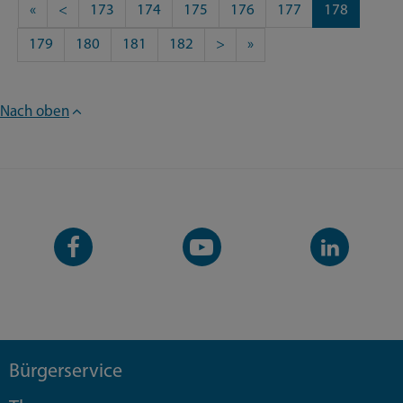
«
<
173
174
175
176
177
178
179
180
181
182
>
»
Nach oben
Facebook-
YouTube-
LinkedIn-
Seite
Kanal
Kanal
Bürgerservice