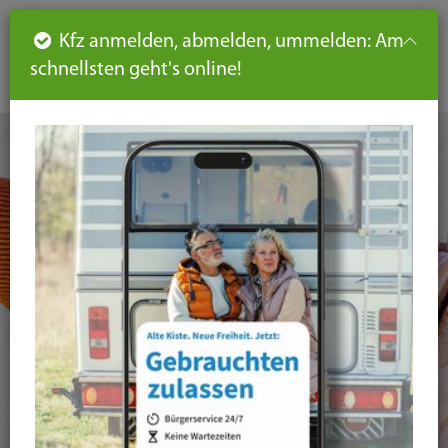
Such
Ha
DE
Kfz anmelden, abmelden, ummelden: Am
aus-
schnellsten geht's online!
aus
und
un
eink
ei
Seiteninhalt
Hauptnavigation
Seitennavigation
leichte
Sprache