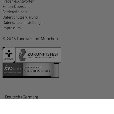
Fragen & Antworten
Seiten-Übersicht
Barrierefreiheit
Datenschutzerklärung
Datenschutzeinstellungen
Impressum
© 2026 Landratsamt München
Deutsch (German)
العربية (Arabic)