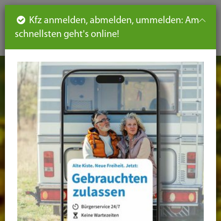
Such
Ha
DE
Kfz anmelden, abmelden, ummelden: Am
aus-
schnellsten geht's online!
aus
und
un
eink
ei
Seiteninhalt
Hauptnavigation
Seitennavigation
leichte
Sprache