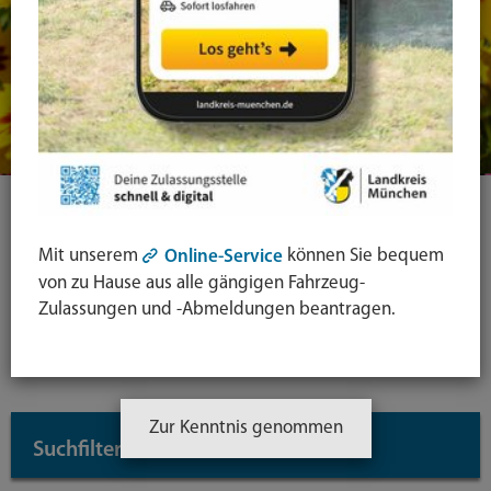
Ihre Suche
Mit unserem
können Sie bequem
Online-Service
von zu Hause aus alle gängigen Fahrzeug-
Symbol
Zulassungen und -Abmeldungen beantragen.
Lupe:
Suche in leichter Sprache
Suche
absende
mit
Zur Kenntnis genommen
Suchfilter
↓
Enter-
Taste