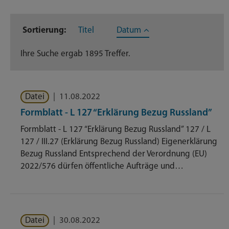
Inhaltstyp
Sortierung:
Titel
Datum
Dateien
273
Ihre Suche ergab 1895 Treffer.
Dienstleistungen
371
Geschäftsverteilungsplan
204
Datei
|
11.08.2022
Nachrichten
419
Formblatt - L 127 “Erklärung Bezug Russland”
Formblatt - L 127 “Erklärung Bezug Russland” 127 / L
Themenseite
593
127 / III.27 (Erklärung Bezug Russland) Eigenerklärung
Bezug Russland Entsprechend der Verordnung (EU)
Veröffentlichungen
35
2022/576 dürfen öffentliche Aufträge und…
Datei
|
30.08.2022