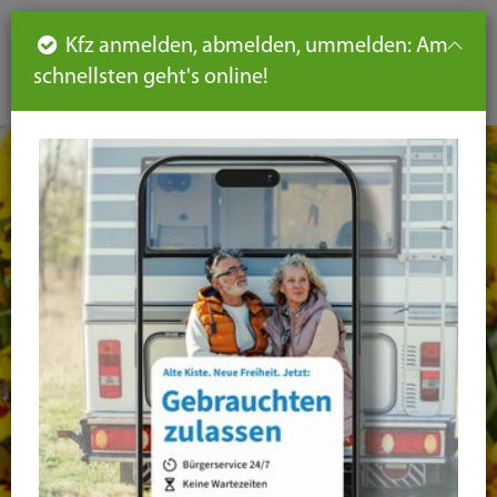
Such
Ha
DE
Kfz anmelden, abmelden, ummelden: Am
aus-
schnellsten geht's online!
aus
und
un
eink
ei
Seiteninhalt
Hauptnavigation
Seitennavigation
leichte
Sprache